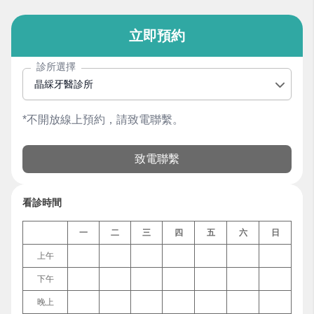
立即預約
診所選擇
晶綵牙醫診所
*不開放線上預約，請致電聯繫。
致電聯繫
看診時間
一
二
三
四
五
六
日
上午
下午
晚上