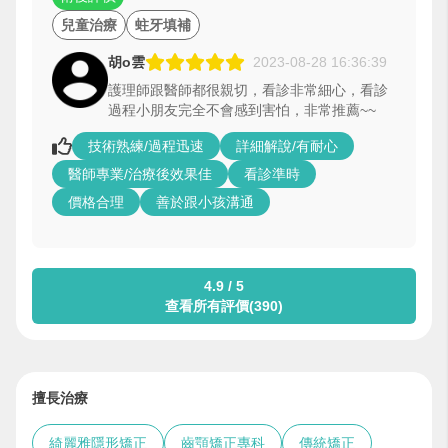
兒童治療
蛀牙填補
胡o雲
2023-08-28 16:36:39
護理師跟醫師都很親切，看診非常細心，看診
過程小朋友完全不會感到害怕，非常推薦~~
技術熟練/過程迅速
詳細解說/有耐心
醫師專業/治療後效果佳
看診準時
價格合理
善於跟小孩溝通
4.9 / 5
查看所有評價(390)
擅長治療
綺麗雅隱形矯正
齒顎矯正專科
傳統矯正