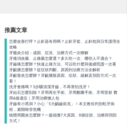
推薦文章
怎麼改善打呼？止鼾器有用嗎？止鼾牙套、止鼾枕與日常護理全
攻略
牙髓炎介紹：成因、症況、治療方式一次瞭解
牙痛消炎藥、止痛藥怎麼選？多久吃一次、哪些人不適合？
牙齒痛怎麼辦？快速止痛方法、可以吃什麼與後續照護一次看
牙齦腫怎麼辦？從症狀判斷、原因到治療方法全解析
牙齦發炎怎麼辦？牙齦腫脹原因、症狀、緩解及預防方式一次
看！
洗牙會痛嗎？3步驟清潔牙齒，不再害怕洗牙！
牙結石怎麼刮除？牙周再生手術、牙周翻瓣手術、牙周雷射 費
用&後遺症｜牙周治療懶人包
牙齒有小黑洞？小心「5大齲齒前兆」！本文教你判別蛀牙病
程，避開根管危機
植體周圍炎怎麼辦？一篇搞懂7大原因、8個症狀、治療與預防
方式！