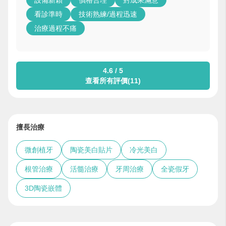
設備新穎
價格合理
對成果滿意
看診準時
技術熟練/過程迅速
治療過程不痛
4.6 / 5
查看所有評價(11)
擅長治療
微創植牙
陶瓷美白貼片
冷光美白
根管治療
活髓治療
牙周治療
全瓷假牙
3D陶瓷嵌體