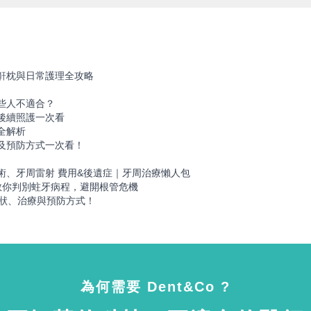
鼾枕與日常護理全攻略
些人不適合？
後續照護一次看
全解析
及預防方式一次看！
！
術、牙周雷射 費用&後遺症｜牙周治療懶人包
教你判別蛀牙病程，避開根管危機
症狀、治療與預防方式！
為何需要 Dent&Co ?