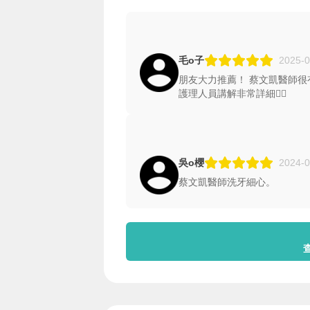
毛o子
2025-0
朋友大力推薦！ 蔡文凱醫師
護理人員講解非常詳細👍🏻
吳o櫻
2024-0
蔡文凱醫師洗牙細心。