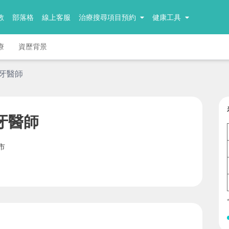
教
部落格
線上客服
治療搜尋項目預約
健康工具
療
資歷背景
 牙醫師
牙醫師
市