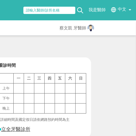
中文
我是醫師
蔡文凱 牙醫師
看診時間
一
二
三
四
五
六
日
上午
下午
晚上
*詳細時間及國定假日請依網路預約時間為主
立全牙醫診所