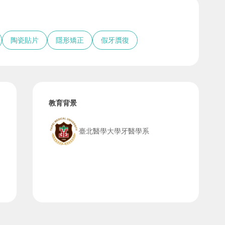
陶瓷貼片
隱形矯正
假牙贋復
教育背景
臺北醫學大學牙醫學系
師