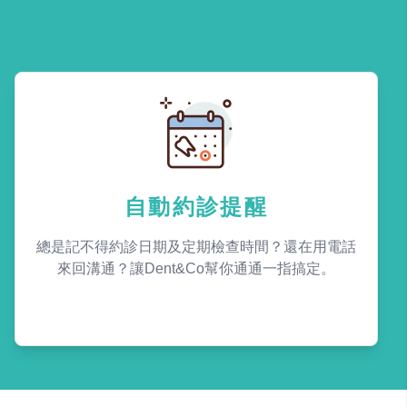
自動約診提醒
總是記不得約診日期及定期檢查時間？還在用電話
來回溝通？讓Dent&Co幫你通通一指搞定。