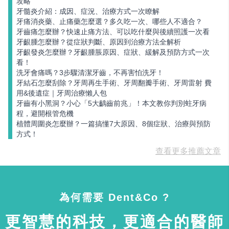
攻略
牙髓炎介紹：成因、症況、治療方式一次瞭解
牙痛消炎藥、止痛藥怎麼選？多久吃一次、哪些人不適合？
牙齒痛怎麼辦？快速止痛方法、可以吃什麼與後續照護一次看
牙齦腫怎麼辦？從症狀判斷、原因到治療方法全解析
牙齦發炎怎麼辦？牙齦腫脹原因、症狀、緩解及預防方式一次
看！
洗牙會痛嗎？3步驟清潔牙齒，不再害怕洗牙！
牙結石怎麼刮除？牙周再生手術、牙周翻瓣手術、牙周雷射 費
用&後遺症｜牙周治療懶人包
牙齒有小黑洞？小心「5大齲齒前兆」！本文教你判別蛀牙病
程，避開根管危機
植體周圍炎怎麼辦？一篇搞懂7大原因、8個症狀、治療與預防
方式！
查看更多推薦文章
為何需要 Dent&Co ?
更智慧的科技，更適合的醫師