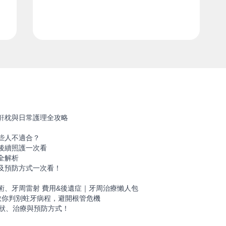
鼾枕與日常護理全攻略
些人不適合？
後續照護一次看
全解析
及預防方式一次看！
！
術、牙周雷射 費用&後遺症｜牙周治療懶人包
教你判別蛀牙病程，避開根管危機
症狀、治療與預防方式！