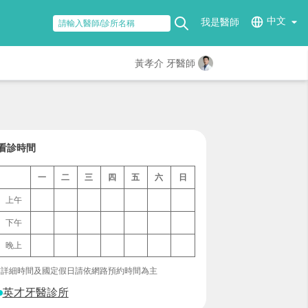
中文
我是醫師
黃孝介 牙醫師
看診時間
一
二
三
四
五
六
日
上午
下午
晚上
*詳細時間及國定假日請依網路預約時間為主
英才牙醫診所