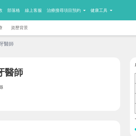
教
部落格
線上客服
治療搜尋項目預約
健康工具
療
資歷背景
 牙醫師
牙醫師
縣