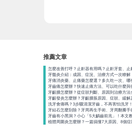
推薦文章
怎麼改善打呼？止鼾器有用嗎？止鼾牙套、止
牙髓炎介紹：成因、症況、治療方式一次瞭解
牙痛消炎藥、止痛藥怎麼選？多久吃一次、哪
牙齒痛怎麼辦？快速止痛方法、可以吃什麼與
牙齦腫怎麼辦？從症狀判斷、原因到治療方法
牙齦發炎怎麼辦？牙齦腫脹原因、症狀、緩解
洗牙會痛嗎？3步驟清潔牙齒，不再害怕洗牙
牙結石怎麼刮除？牙周再生手術、牙周翻瓣手
牙齒有小黑洞？小心「5大齲齒前兆」！本文
植體周圍炎怎麼辦？一篇搞懂7大原因、8個