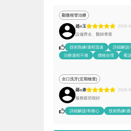
顯微根管治療
趙o玉
2026-0
設備齊全、醫師專業
技術熟練/過程迅速
詳細解說
治療過程不痛
價格合理
看
全口洗牙(定期檢查)
羅o康
2026-0
服務親切很好
詳細解說/有耐心
技術熟練/