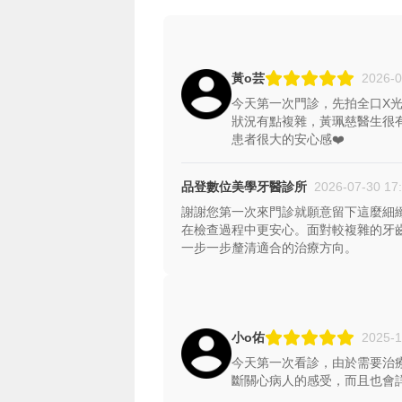
黃o芸
2026-0
今天第一次門診，先拍全口X
狀況有點複雜，黃珮慈醫生很
患者很大的安心感❤️
品登數位美學牙醫診所
2026-07-30 17
謝謝您第一次來門診就願意留下這麼細
在檢查過程中更安心。面對較複雜的牙
一步一步釐清適合的治療方向。
小o佑
2025-1
今天第一次看診，由於需要治
斷關心病人的感受，而且也會詳