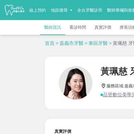
線上預約
地區搜尋
全台牙醫診所
醫師專欄與衛
醫師資訊
看診時間
真實評價
擅長治
首頁
>
嘉義市牙醫
>
東區牙醫
>
黃珮慈 
黃珮慈 
服務區域
:
嘉義
品登數位美學
真實評價