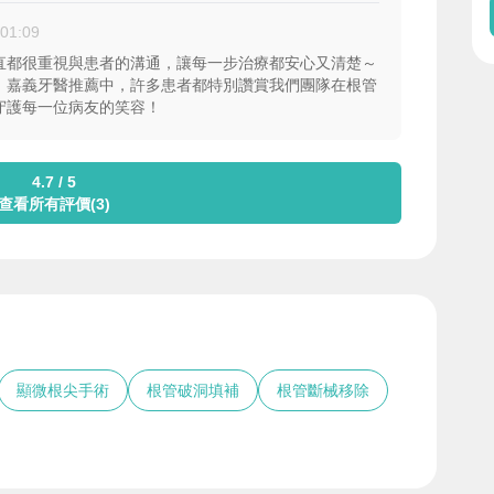
:01:09
一直都很重視與患者的溝通，讓每一步治療都安心又清楚～
。嘉義牙醫推薦中，許多患者都特別讚賞我們團隊在根管
守護每一位病友的笑容！
4.7 / 5
查看所有評價(3)
顯微根尖手術
根管破洞填補
根管斷械移除