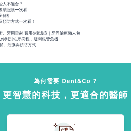
些人不適合？
後續照護一次看
全解析
及預防方式一次看！
！
術、牙周雷射 費用&後遺症｜牙周治療懶人包
教你判別蛀牙病程，避開根管危機
症狀、治療與預防方式！
為何需要 Dent&Co ?
更智慧的科技，更適合的醫師