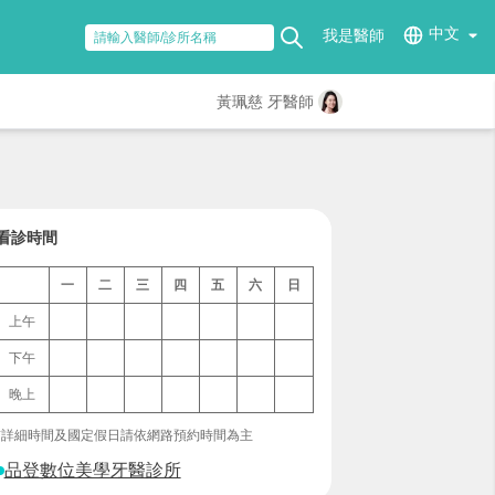
中文
我是醫師
黃珮慈 牙醫師
看診時間
一
二
三
四
五
六
日
上午
下午
晚上
*詳細時間及國定假日請依網路預約時間為主
品登數位美學牙醫診所