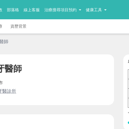
教
部落格
線上客服
治療搜尋項目預約
健康工具
療
資歷背景
牙醫師
牙醫師
市
牙醫診所