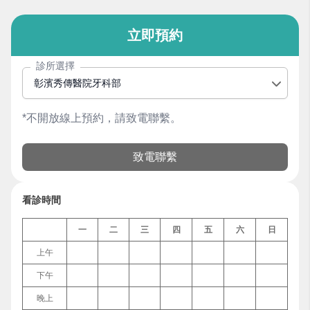
立即預約
診所選擇
彰濱秀傳醫院牙科部
*不開放線上預約，請致電聯繫。
致電聯繫
看診時間
一
二
三
四
五
六
日
上午
下午
晚上