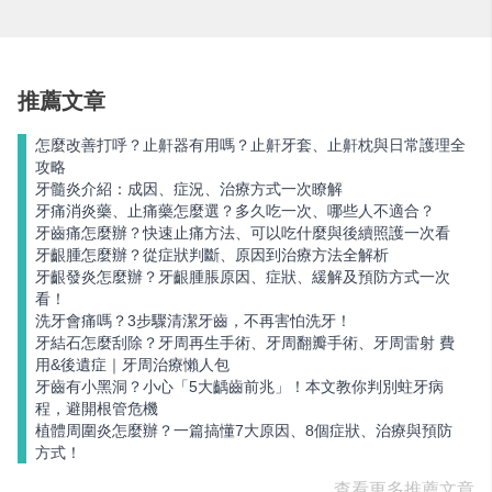
推薦文章
怎麼改善打呼？止鼾器有用嗎？止鼾牙套、止鼾枕與日常護理全
攻略
牙髓炎介紹：成因、症況、治療方式一次瞭解
牙痛消炎藥、止痛藥怎麼選？多久吃一次、哪些人不適合？
牙齒痛怎麼辦？快速止痛方法、可以吃什麼與後續照護一次看
牙齦腫怎麼辦？從症狀判斷、原因到治療方法全解析
牙齦發炎怎麼辦？牙齦腫脹原因、症狀、緩解及預防方式一次
看！
洗牙會痛嗎？3步驟清潔牙齒，不再害怕洗牙！
牙結石怎麼刮除？牙周再生手術、牙周翻瓣手術、牙周雷射 費
用&後遺症｜牙周治療懶人包
牙齒有小黑洞？小心「5大齲齒前兆」！本文教你判別蛀牙病
程，避開根管危機
植體周圍炎怎麼辦？一篇搞懂7大原因、8個症狀、治療與預防
方式！
查看更多推薦文章