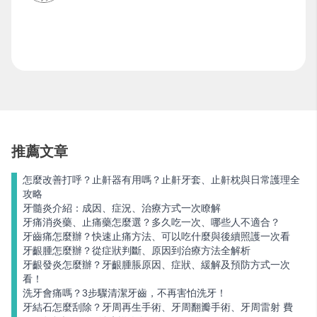
推薦文章
怎麼改善打呼？止鼾器有用嗎？止鼾牙套、止鼾枕與日常護理全
攻略
牙髓炎介紹：成因、症況、治療方式一次瞭解
牙痛消炎藥、止痛藥怎麼選？多久吃一次、哪些人不適合？
牙齒痛怎麼辦？快速止痛方法、可以吃什麼與後續照護一次看
牙齦腫怎麼辦？從症狀判斷、原因到治療方法全解析
牙齦發炎怎麼辦？牙齦腫脹原因、症狀、緩解及預防方式一次
看！
洗牙會痛嗎？3步驟清潔牙齒，不再害怕洗牙！
牙結石怎麼刮除？牙周再生手術、牙周翻瓣手術、牙周雷射 費