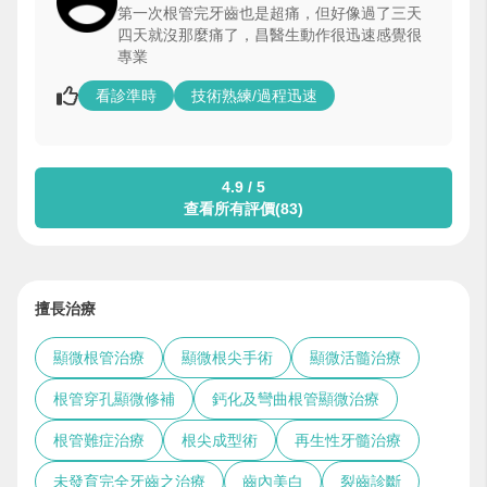
第一次根管完牙齒也是超痛，但好像過了三天
四天就沒那麼痛了，昌醫生動作很迅速感覺很
專業
看診準時
技術熟練/過程迅速
4.9 / 5
查看所有評價(83)
擅長治療
顯微根管治療
顯微根尖手術
顯微活髓治療
根管穿孔顯微修補
鈣化及彎曲根管顯微治療
根管難症治療
根尖成型術
再生性牙髓治療
未發育完全牙齒之治療
齒內美白
裂齒診斷