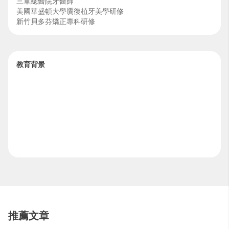
三軍總醫院牙醫師
美國華盛頓大學贗復植牙美學研修
新竹貝多芬矯正專科研修
All on 4ㄧ日全口重建研修
教育背景
推薦文章