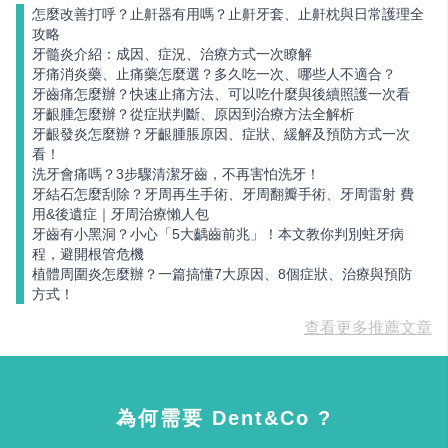
怎麼改善打呼？止鼾器有用嗎？止鼾牙套、止鼾枕與日常護理全
攻略
牙髓炎介紹：成因、症況、治療方式一次瞭解
牙痛消炎藥、止痛藥怎麼選？多久吃一次、哪些人不適合？
牙齒痛怎麼辦？快速止痛方法、可以吃什麼與後續照護一次看
牙齦腫怎麼辦？從症狀判斷、原因到治療方法全解析
牙齦發炎怎麼辦？牙齦腫脹原因、症狀、緩解及預防方式一次
看！
洗牙會痛嗎？3步驟清潔牙齒，不再害怕洗牙！
牙結石怎麼刮除？牙周再生手術、牙周翻瓣手術、牙周雷射 費
用&後遺症｜牙周治療懶人包
牙齒有小黑洞？小心「5大齲齒前兆」！本文教你判別蛀牙病
程，避開根管危機
植體周圍炎怎麼辦？一篇搞懂7大原因、8個症狀、治療與預防
方式！
查看更多推薦文章
為何需要 Dent&Co ?