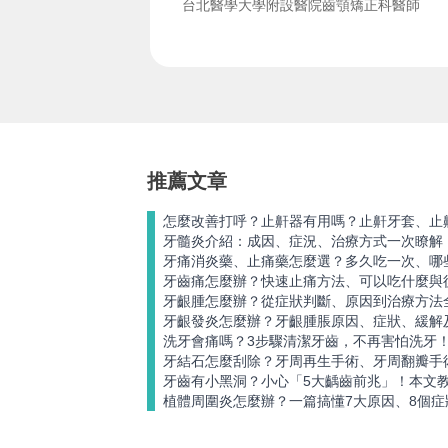
台北醫學大學附設醫院齒顎矯正科醫師
推薦文章
怎麼改善打呼？止鼾器有用嗎？止鼾牙套、止
牙髓炎介紹：成因、症況、治療方式一次瞭解
牙痛消炎藥、止痛藥怎麼選？多久吃一次、哪
牙齒痛怎麼辦？快速止痛方法、可以吃什麼與
牙齦腫怎麼辦？從症狀判斷、原因到治療方法
牙齦發炎怎麼辦？牙齦腫脹原因、症狀、緩解
洗牙會痛嗎？3步驟清潔牙齒，不再害怕洗牙
牙結石怎麼刮除？牙周再生手術、牙周翻瓣手
牙齒有小黑洞？小心「5大齲齒前兆」！本文
植體周圍炎怎麼辦？一篇搞懂7大原因、8個