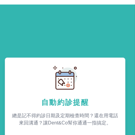
自動約診提醒
總是記不得約診日期及定期檢查時間？還在用電話
來回溝通？讓Dent&Co幫你通通一指搞定。