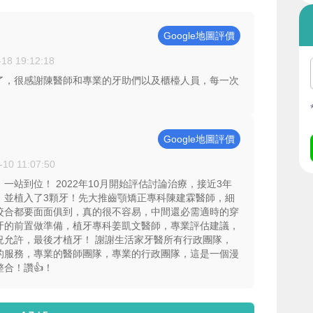
Google地圖評價
-18 19:12:18
了，很感謝陳醫師和專業的牙助們以及櫃檯人員，每一次
Google地圖評價
-10 11:07:50
一站到位！ 2022年10月開始評估討論治療，接近3年
，並植入了3顆牙！先大推齒顎矯正專科陳建霖醫師，細
咬合都要面面俱到，真的很不容易，中間還必需適時的穿
牙的前置做準備，植牙專科姜凱文醫師，專業評估建議，
況允許，最後才植牙！ 謝謝生活家牙醫所有行政團隊，
的服務，專業的醫師團隊，專業的行政團隊，這是一個漫
合！讚👍！