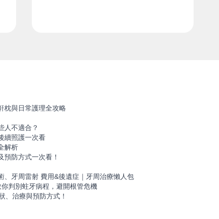
鼾枕與日常護理全攻略
些人不適合？
後續照護一次看
全解析
及預防方式一次看！
！
術、牙周雷射 費用&後遺症｜牙周治療懶人包
教你判別蛀牙病程，避開根管危機
症狀、治療與預防方式！