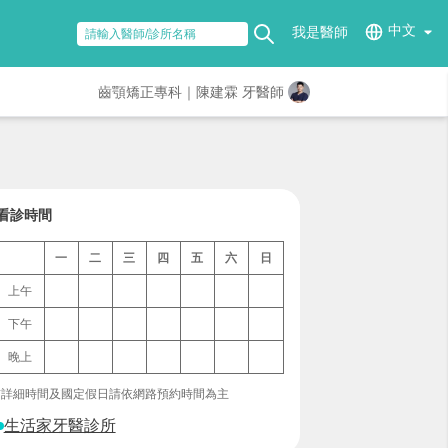
中文
我是醫師
齒顎矯正專科｜陳建霖 牙醫師
看診時間
一
二
三
四
五
六
日
上午
下午
晚上
*詳細時間及國定假日請依網路預約時間為主
生活家牙醫診所