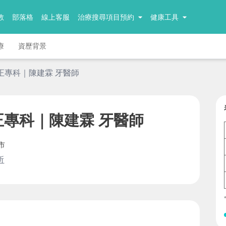
教
部落格
線上客服
治療搜尋項目預約
健康工具
療
資歷背景
正專科｜陳建霖 牙醫師
正專科｜陳建霖 牙醫師
市
所