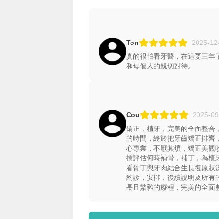
Ton
2025-12
真的很怕看牙醫，在這要三年
和每個人的親切對待。
Cou
2025-09
矯正，植牙，完美的全面整合，
的時間，終於把牙齒矯正排齊
心專業，不厭其煩，矯正美觀
插評估何時補骨，補丁，為植
看骨丁與牙肉結合生長復原狀
約診，安排，後續說明及所有
長且繁雜的療程，完美的全面整