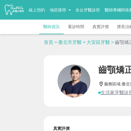
線上預約
地區搜尋
全台牙醫診所
醫師專欄與衛
醫師資訊
看診時間
真實評價
擅長治
首頁
>
臺北市牙醫
>
大安區牙醫
>
齒顎矯
齒顎矯
服務區域
:
臺北
生活家牙醫診
真實評價