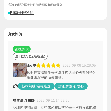
*詳細時間及國定假日請依網路預約時間為主
四季牙醫診所
真實評價
術後評價
全口洗牙(定期檢查)
王o卿
2025-09-08 15:28:05
感謝林震濤醫生每次洗牙後還耐心教導保持牙
齒健康潔淨的衞教知識。
技術熟練/過程迅速
詳細解說/有耐心
林震濤 牙醫師
2025-09-11 14:32:38
謝謝純卿的回饋，期待未來在四季的每一次療程都能繼