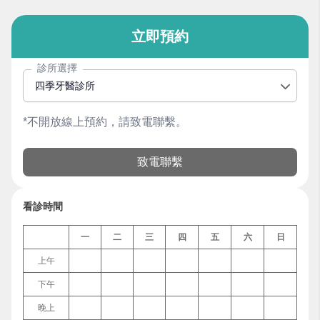
立即預約
診所選擇
四季牙醫診所
*不開放線上預約，請致電聯繫。
致電聯繫
看診時間
一
二
三
四
五
六
日
上午
下午
晚上