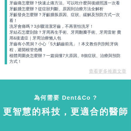
牙齒痛怎麼辦？快速止痛方法、可以吃什麼與後續照護一次看
牙齦腫怎麼辦？從症狀判斷、原因到治療方法全解析
牙齦發炎怎麼辦？牙齦腫脹原因、症狀、緩解及預防方式一次
看！
洗牙會痛嗎？3步驟清潔牙齒，不再害怕洗牙！
牙結石怎麼刮除？牙周再生手術、牙周翻瓣手術、牙周雷射 費
用&後遺症｜牙周治療懶人包
牙齒有小黑洞？小心「5大齲齒前兆」！本文教你判別蛀牙病
程，避開根管危機
植體周圍炎怎麼辦？一篇搞懂7大原因、8個症狀、治療與預防
方式！
查看更多推薦文章
為何需要 Dent&Co ?
更智慧的科技，更適合的醫師