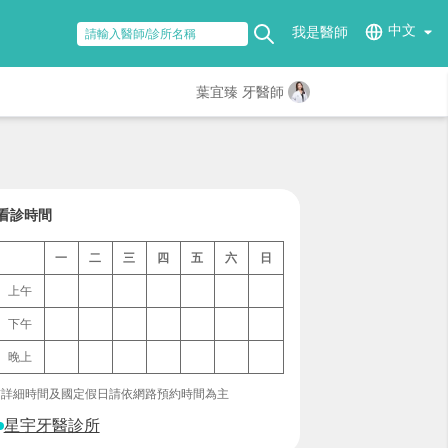
中文
我是醫師
葉宜臻 牙醫師
看診時間
一
二
三
四
五
六
日
上午
下午
晚上
*詳細時間及國定假日請依網路預約時間為主
星宇牙醫診所