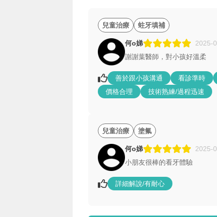
兒童治療
蛀牙填補
何o娣
2025-0
謝謝葉醫師，對小孩好溫柔
善於跟小孩溝通
看診準時
價格合理
技術熟練/過程迅速
兒童治療
塗氟
何o娣
2025-0
小朋友很棒的看牙體驗
詳細解說/有耐心