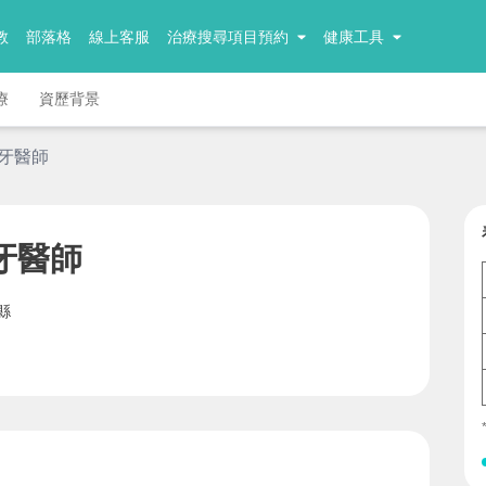
教
部落格
線上客服
治療搜尋項目預約
健康工具
療
資歷背景
 牙醫師
牙醫師
縣