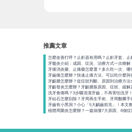
推薦文章
怎麼改善打呼？止鼾器有用嗎？止鼾牙套、止
牙髓炎介紹：成因、症況、治療方式一次瞭解
牙痛消炎藥、止痛藥怎麼選？多久吃一次、哪
牙齒痛怎麼辦？快速止痛方法、可以吃什麼與
牙齦腫怎麼辦？從症狀判斷、原因到治療方法
牙齦發炎怎麼辦？牙齦腫脹原因、症狀、緩解
洗牙會痛嗎？3步驟清潔牙齒，不再害怕洗牙
牙結石怎麼刮除？牙周再生手術、牙周翻瓣手
牙齒有小黑洞？小心「5大齲齒前兆」！本文
植體周圍炎怎麼辦？一篇搞懂7大原因、8個