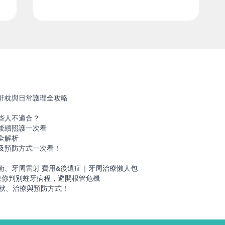
鼾枕與日常護理全攻略
些人不適合？
後續照護一次看
全解析
及預防方式一次看！
！
術、牙周雷射 費用&後遺症｜牙周治療懶人包
教你判別蛀牙病程，避開根管危機
症狀、治療與預防方式！