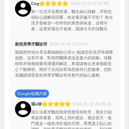
Cog
2025-12-13 11:33:09
第一次洗牙這麼舒適，醫生細心講解，牙助也
很貼心講解與回覆，終於看牙齒不可怕了,每次
洗牙都被塗一些奇怪的東西與味道，這裡不
會，這裡舒適也不會痛，謝謝今天的張醫生
蔚然美學牙醫診所
2026-04-19 12:05:01
謝謝您特地分享這麼細緻的心得☺️ 能讓您在洗牙時感覺
放鬆、沒有不適，對我們團隊來說是最大的鼓勵。張醫
師和牙助都很重視溝通與解說，希望讓每位患者都能安
心了解療程。期待下次回診再為您維持口腔健康，也歡
迎繼續感受蔚然美學牙醫診所在新竹的貼心服務。
Google地圖評價
張o珍
2025-11-22 20:20:35
很久沒看牙醫的我突然發現有蛀牙，朋友介紹
來蔚然看看，我馬上預約看診。看診當天ㄧ進
門還是一樣乾淨舒適的空間，秀秀護士貼心的