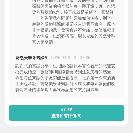
講解，最怕看牙醫的我非常的害怕，一到診間
張醫師專業的檢查我的每一顆牙齒，護士也溫
柔的幫我拍X光，接下來就是治療了，張醫師
一一的告訴我有問題的牙齒如何治療，到了打
麻藥的環節張醫師溫柔的告訴我不會痛，原本
非常緊張的我，發現真的不會痛，整個過程非
常的快速，也沒有痛感，朋友介紹的蔚然牙科
真的超級讚～
蔚然美學牙醫診所
2025-11-22 22:36:35
謝謝您的真誠分享，也很開心讓原本害怕看牙的您能安
心完成治療～張醫師和團隊都會特別注意患者的感受，
希望每位來診的朋友都能放鬆看牙。很多第一次來的新
朋友也常說，蔚然美學牙醫診所的環境和氛圍讓他們改
變對看牙的印象呢！再次感謝您的支持與鼓勵～
4.6 / 5
查看所有評價(8)