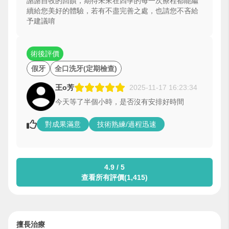
謝謝自牧的回饋，期待未來在四季的每一次療程都能繼
續給您美好的體驗，若有不盡完善之處，也請您不吝給
予建議唷
術後評價
假牙
全口洗牙(定期檢查)
王o芳
2025-11-17 16:23:34
今天等了半個小時，是否沒有安排好時間
對成果滿意
技術熟練/過程迅速
4.9 / 5
查看所有評價(1,415)
擅長治療