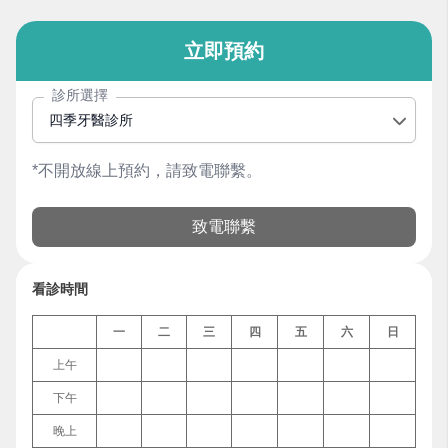
立即預約
診所選擇
四季牙醫診所
*不開放線上預約，請致電聯繫。
致電聯繫
看診時間
一
二
三
四
五
六
日
上午
下午
晚上