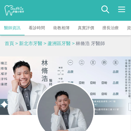
醫師資訊
看診時間
衛教相簿
真實評價
擅長治療
資
首頁
>
新北市牙醫
>
蘆洲區牙醫
>
林脩浩 牙醫師