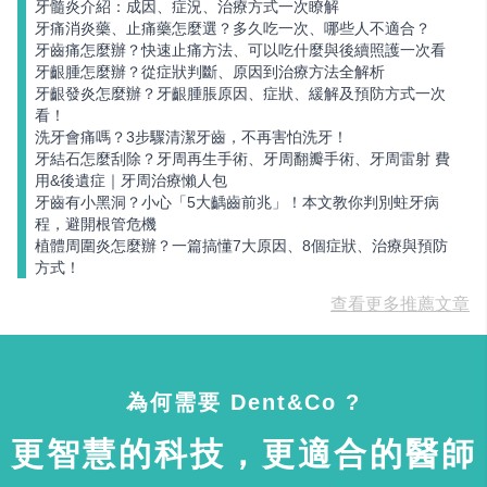
牙髓炎介紹：成因、症況、治療方式一次瞭解
牙痛消炎藥、止痛藥怎麼選？多久吃一次、哪些人不適合？
牙齒痛怎麼辦？快速止痛方法、可以吃什麼與後續照護一次看
牙齦腫怎麼辦？從症狀判斷、原因到治療方法全解析
牙齦發炎怎麼辦？牙齦腫脹原因、症狀、緩解及預防方式一次
看！
洗牙會痛嗎？3步驟清潔牙齒，不再害怕洗牙！
牙結石怎麼刮除？牙周再生手術、牙周翻瓣手術、牙周雷射 費
用&後遺症｜牙周治療懶人包
牙齒有小黑洞？小心「5大齲齒前兆」！本文教你判別蛀牙病
程，避開根管危機
植體周圍炎怎麼辦？一篇搞懂7大原因、8個症狀、治療與預防
方式！
查看更多推薦文章
為何需要 Dent&Co ?
更智慧的科技，更適合的醫師