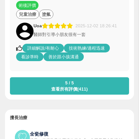
術後評價
兒童治療
塗氟
Uoa
2025-12-02 18:26:41
醫師對引導小朋友很有一套
詳細解說/有耐心
技術熟練/過程迅速
看診準時
善於跟小孩溝通
5 / 5
查看所有評價(411)
擅長治療
全瓷修復