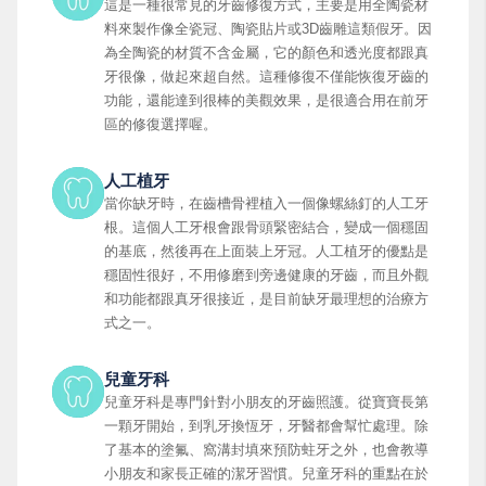
這是一種很常見的牙齒修復方式，主要是用全陶瓷材
料來製作像全瓷冠、陶瓷貼片或3D齒雕這類假牙。因
為全陶瓷的材質不含金屬，它的顏色和透光度都跟真
牙很像，做起來超自然。這種修復不僅能恢復牙齒的
功能，還能達到很棒的美觀效果，是很適合用在前牙
區的修復選擇喔。
人工植牙
當你缺牙時，在齒槽骨裡植入一個像螺絲釘的人工牙
根。這個人工牙根會跟骨頭緊密結合，變成一個穩固
的基底，然後再在上面裝上牙冠。人工植牙的優點是
穩固性很好，不用修磨到旁邊健康的牙齒，而且外觀
和功能都跟真牙很接近，是目前缺牙最理想的治療方
式之一。
兒童牙科
兒童牙科是專門針對小朋友的牙齒照護。從寶寶長第
一顆牙開始，到乳牙換恆牙，牙醫都會幫忙處理。除
了基本的塗氟、窩溝封填來預防蛀牙之外，也會教導
小朋友和家長正確的潔牙習慣。兒童牙科的重點在於