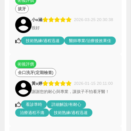
術後評價
拔牙
小o涵
2026-03-25 20:30:38
很好
技術熟練/過程迅速
醫師專業/治療後效果佳
術後評價
全口洗牙(定期檢查)
黃o婷
2026-01-15 20:11:00
謝謝您的耐心與專業，讓孩子不怕看牙醫！
看診準時
詳細解說/有耐心
治療過程不痛
技術熟練/過程迅速