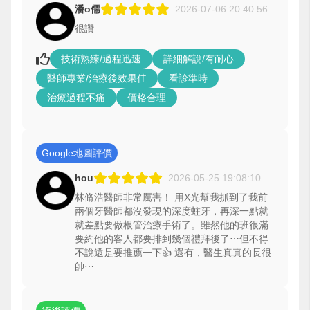
潘o儒
2026-07-06 20:40:56
很讚
技術熟練/過程迅速
詳細解說/有耐心
醫師專業/治療後效果佳
看診準時
治療過程不痛
價格合理
Google地圖評價
hou
2026-05-25 19:08:10
林脩浩醫師非常厲害！ 用X光幫我抓到了我前
兩個牙醫師都沒發現的深度蛀牙，再深一點就
就差點要做根管治療手術了。雖然他的班很滿
要約他的客人都要排到幾個禮拜後了⋯但不得
不說還是要推薦一下👍 還有，醫生真真的長很
帥⋯