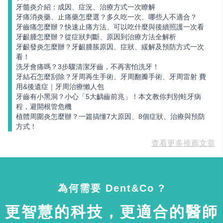
牙髓炎介紹：成因、症況、治療方式一次瞭解
牙痛消炎藥、止痛藥怎麼選？多久吃一次、哪些人不適合？
牙齒痛怎麼辦？快速止痛方法、可以吃什麼與後續照護一次看
牙齦腫怎麼辦？從症狀判斷、原因到治療方法全解析
牙齦發炎怎麼辦？牙齦腫脹原因、症狀、緩解及預防方式一次
看！
洗牙會痛嗎？3步驟清潔牙齒，不再害怕洗牙！
牙結石怎麼刮除？牙周再生手術、牙周翻瓣手術、牙周雷射 費
用&後遺症｜牙周治療懶人包
牙齒有小黑洞？小心「5大齲齒前兆」！本文教你判別蛀牙病
程，避開根管危機
植體周圍炎怎麼辦？一篇搞懂7大原因、8個症狀、治療與預防
方式！
查看更多推薦文章
為何需要 Dent&Co ?
更智慧的科技，更適合的醫師