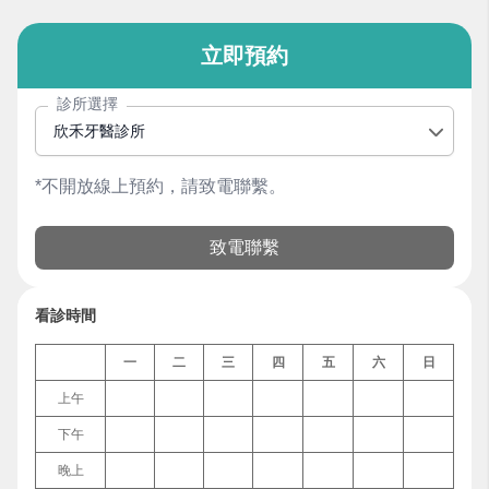
立即預約
診所選擇
欣禾牙醫診所
*不開放線上預約，請致電聯繫。
致電聯繫
看診時間
一
二
三
四
五
六
日
上午
下午
晚上