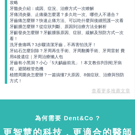
攻略
牙髓炎介紹：成因、症況、治療方式一次瞭解
牙痛消炎藥、止痛藥怎麼選？多久吃一次、哪些人不適合？
牙齒痛怎麼辦？快速止痛方法、可以吃什麼與後續照護一次看
牙齦腫怎麼辦？從症狀判斷、原因到治療方法全解析
牙齦發炎怎麼辦？牙齦腫脹原因、症狀、緩解及預防方式一次
看！
洗牙會痛嗎？3步驟清潔牙齒，不再害怕洗牙！
牙結石怎麼刮除？牙周再生手術、牙周翻瓣手術、牙周雷射 費
用&後遺症｜牙周治療懶人包
牙齒有小黑洞？小心「5大齲齒前兆」！本文教你判別蛀牙病
程，避開根管危機
植體周圍炎怎麼辦？一篇搞懂7大原因、8個症狀、治療與預防
方式！
查看更多推薦文章
為何需要 Dent&Co ?
更智慧的科技，更適合的醫師