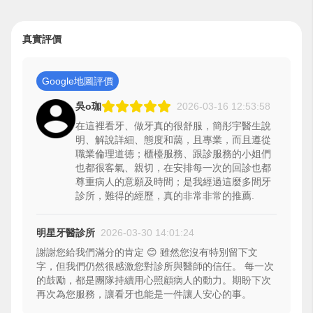
真實評價
Google地圖評價
吳o珈
2026-03-16 12:53:58
在這裡看牙、做牙真的很舒服，簡彤宇醫生說
明、解說詳細、態度和藹，且專業，而且遵從
職業倫理道德；櫃檯服務、跟診服務的小姐們
也都很客氣、親切，在安排每一次的回診也都
尊重病人的意願及時間；是我經過這麼多間牙
診所，難得的經歷，真的非常非常的推薦.
明星牙醫診所
2026-03-30 14:01:24
謝謝您給我們滿分的肯定 😊 雖然您沒有特別留下文
字，但我們仍然很感激您對診所與醫師的信任。 每一次
的鼓勵，都是團隊持續用心照顧病人的動力。期盼下次
再次為您服務，讓看牙也能是一件讓人安心的事。