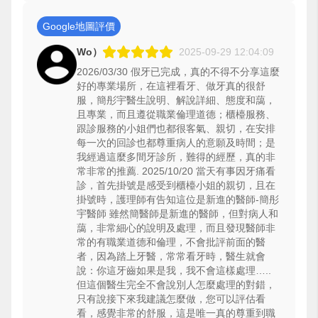
Google地圖評價
Wo）
2025-09-29 12:04:09
2026/03/30 假牙已完成，真的不得不分享這麼
好的專業場所，在這裡看牙、做牙真的很舒
服，簡彤宇醫生說明、解說詳細、態度和藹，
且專業，而且遵從職業倫理道德；櫃檯服務、
跟診服務的小姐們也都很客氣、親切，在安排
每一次的回診也都尊重病人的意願及時間；是
我經過這麼多間牙診所，難得的經歷，真的非
常非常的推薦. 2025/10/20 當天有事因牙痛看
診，首先掛號是感受到櫃檯小姐的親切，且在
掛號時，護理師有告知這位是新進的醫師-簡彤
宇醫師 雖然簡醫師是新進的醫師，但對病人和
藹，非常細心的說明及處理，而且發現醫師非
常的有職業道德和倫理，不會批評前面的醫
者，因為踏上牙醫，常常看牙時，醫生就會
說：你這牙齒如果是我，我不會這樣處理…..
但這個醫生完全不會說別人怎麼處理的對錯，
只有說接下來我建議怎麼做，您可以評估看
看，感覺非常的舒服，這是唯一真的尊重到職