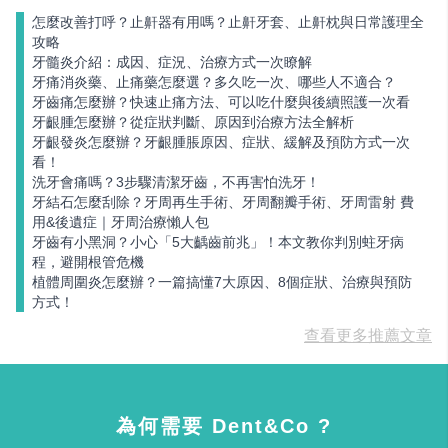
怎麼改善打呼？止鼾器有用嗎？止鼾牙套、止鼾枕與日常護理全
攻略
牙髓炎介紹：成因、症況、治療方式一次瞭解
牙痛消炎藥、止痛藥怎麼選？多久吃一次、哪些人不適合？
牙齒痛怎麼辦？快速止痛方法、可以吃什麼與後續照護一次看
牙齦腫怎麼辦？從症狀判斷、原因到治療方法全解析
牙齦發炎怎麼辦？牙齦腫脹原因、症狀、緩解及預防方式一次
看！
洗牙會痛嗎？3步驟清潔牙齒，不再害怕洗牙！
牙結石怎麼刮除？牙周再生手術、牙周翻瓣手術、牙周雷射 費
用&後遺症｜牙周治療懶人包
牙齒有小黑洞？小心「5大齲齒前兆」！本文教你判別蛀牙病
程，避開根管危機
植體周圍炎怎麼辦？一篇搞懂7大原因、8個症狀、治療與預防
方式！
查看更多推薦文章
為何需要 Dent&Co ?