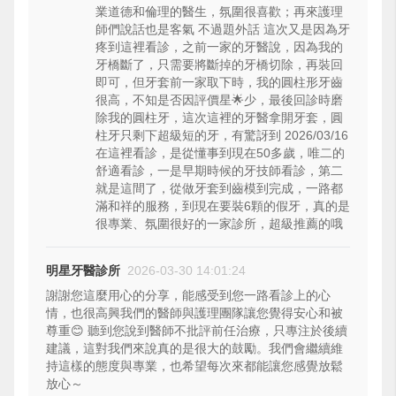
業道德和倫理的醫生，氛圍很喜歡；再來護理
師們說話也是客氣 不過題外話 這次又是因為牙
疼到這裡看診，之前一家的牙醫說，因為我的
牙橋斷了，只需要將斷掉的牙橋切除，再裝回
即可，但牙套前一家取下時，我的圓柱形牙齒
很高，不知是否因評價星🌟少，最後回診時磨
除我的圓柱牙，這次這裡的牙醫拿開牙套，圓
柱牙只剩下超級短的牙，有驚訝到 2026/03/16
在這裡看診，是從懂事到現在50多歲，唯二的
舒適看診，一是早期時候的牙技師看診，第二
就是這間了，從做牙套到齒模到完成，一路都
滿和祥的服務，到現在要裝6顆的假牙，真的是
很專業、氛圍很好的一家診所，超級推薦的哦
明星牙醫診所
2026-03-30 14:01:24
謝謝您這麼用心的分享，能感受到您一路看診上的心
情，也很高興我們的醫師與護理團隊讓您覺得安心和被
尊重😊 聽到您說到醫師不批評前任治療，只專注於後續
建議，這對我們來說真的是很大的鼓勵。我們會繼續維
持這樣的態度與專業，也希望每次來都能讓您感覺放鬆
放心～