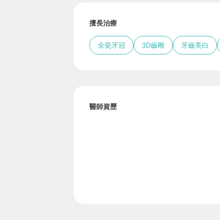
擅長治療
全瓷牙冠
3D齒雕
牙齒美白
醫師資歷