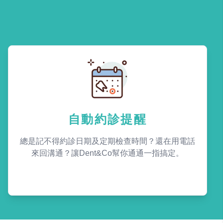
自動約診提醒
總是記不得約診日期及定期檢查時間？還在用電話
來回溝通？讓Dent&Co幫你通通一指搞定。