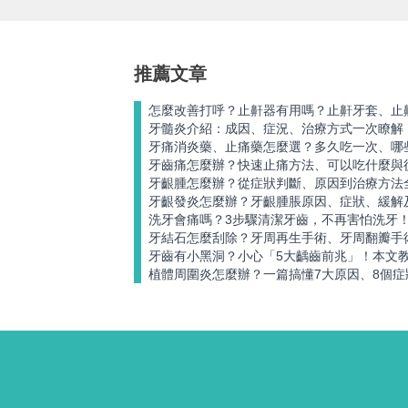
推薦文章
怎麼改善打呼？止鼾器有用嗎？止鼾牙套、止
牙髓炎介紹：成因、症況、治療方式一次瞭解
牙痛消炎藥、止痛藥怎麼選？多久吃一次、哪
牙齒痛怎麼辦？快速止痛方法、可以吃什麼與
牙齦腫怎麼辦？從症狀判斷、原因到治療方法
牙齦發炎怎麼辦？牙齦腫脹原因、症狀、緩解
洗牙會痛嗎？3步驟清潔牙齒，不再害怕洗牙
牙結石怎麼刮除？牙周再生手術、牙周翻瓣手
牙齒有小黑洞？小心「5大齲齒前兆」！本文
植體周圍炎怎麼辦？一篇搞懂7大原因、8個