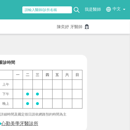
中文
我是醫師
陳奕妤 牙醫師
看診時間
一
二
三
四
五
六
日
上午
下午
晚上
*詳細時間及國定假日請依網路預約時間為主
心勤美學牙醫診所