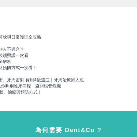
鼾枕與日常護理全攻略
些人不適合？
後續照護一次看
全解析
及預防方式一次看！
！
術、牙周雷射 費用&後遺症｜牙周治療懶人包
教你判別蛀牙病程，避開根管危機
症狀、治療與預防方式！
為何需要 Dent&Co ?