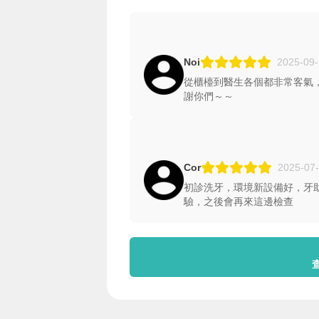
Noi
2025-09-
從櫃檯到醫生各個都非常客氣
謝你們～～
Cor
2025-07-
初診洗牙，環境新設備好，牙
驗，之後會再來這邊檢查