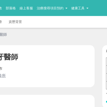
教
部落格
線上客服
治療搜尋項目預約
健康工具
療
資歷背景
牙醫師
牙醫師
市
診所