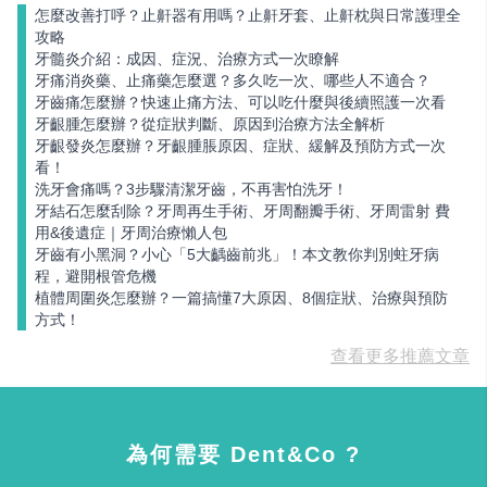
怎麼改善打呼？止鼾器有用嗎？止鼾牙套、止鼾枕與日常護理全
攻略
牙髓炎介紹：成因、症況、治療方式一次瞭解
牙痛消炎藥、止痛藥怎麼選？多久吃一次、哪些人不適合？
牙齒痛怎麼辦？快速止痛方法、可以吃什麼與後續照護一次看
牙齦腫怎麼辦？從症狀判斷、原因到治療方法全解析
牙齦發炎怎麼辦？牙齦腫脹原因、症狀、緩解及預防方式一次
看！
洗牙會痛嗎？3步驟清潔牙齒，不再害怕洗牙！
牙結石怎麼刮除？牙周再生手術、牙周翻瓣手術、牙周雷射 費
用&後遺症｜牙周治療懶人包
牙齒有小黑洞？小心「5大齲齒前兆」！本文教你判別蛀牙病
程，避開根管危機
植體周圍炎怎麼辦？一篇搞懂7大原因、8個症狀、治療與預防
方式！
查看更多推薦文章
為何需要 Dent&Co ?