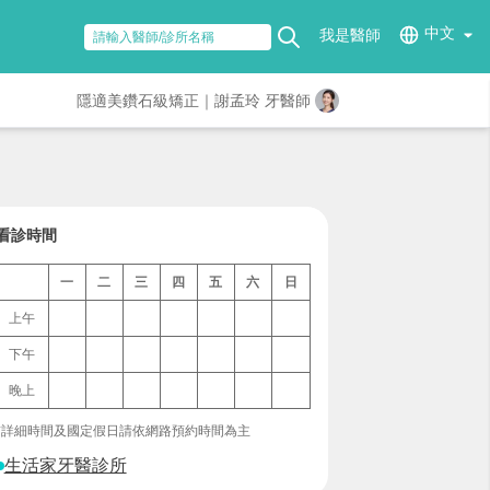
中文
我是醫師
隱適美鑽石級矯正｜謝孟玲 牙醫師
看診時間
一
二
三
四
五
六
日
上午
下午
晚上
*詳細時間及國定假日請依網路預約時間為主
生活家牙醫診所