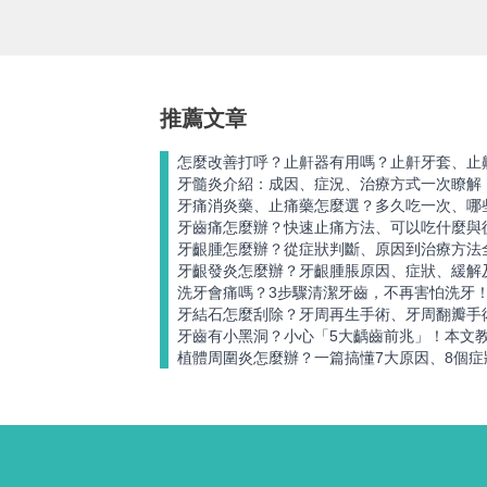
前台北醫學大學牙科部醫師
推薦文章
怎麼改善打呼？止鼾器有用嗎？止鼾牙套、止
牙髓炎介紹：成因、症況、治療方式一次瞭解
牙痛消炎藥、止痛藥怎麼選？多久吃一次、哪
牙齒痛怎麼辦？快速止痛方法、可以吃什麼與
牙齦腫怎麼辦？從症狀判斷、原因到治療方法
牙齦發炎怎麼辦？牙齦腫脹原因、症狀、緩解
洗牙會痛嗎？3步驟清潔牙齒，不再害怕洗牙
牙結石怎麼刮除？牙周再生手術、牙周翻瓣手
牙齒有小黑洞？小心「5大齲齒前兆」！本文
植體周圍炎怎麼辦？一篇搞懂7大原因、8個