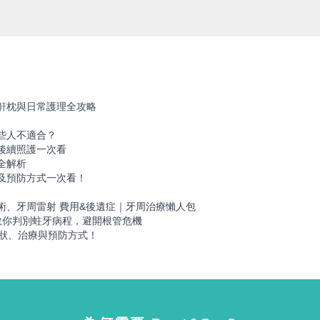
鼾枕與日常護理全攻略
些人不適合？
後續照護一次看
全解析
及預防方式一次看！
！
術、牙周雷射 費用&後遺症｜牙周治療懶人包
教你判別蛀牙病程，避開根管危機
症狀、治療與預防方式！