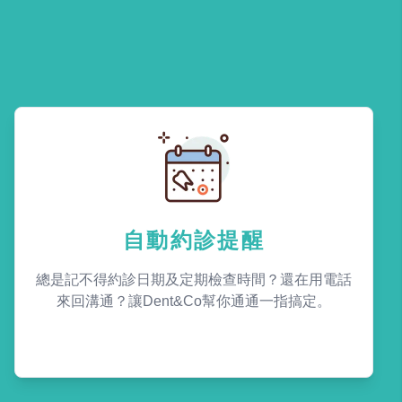
自動約診提醒
總是記不得約診日期及定期檢查時間？還在用電話
來回溝通？讓Dent&Co幫你通通一指搞定。