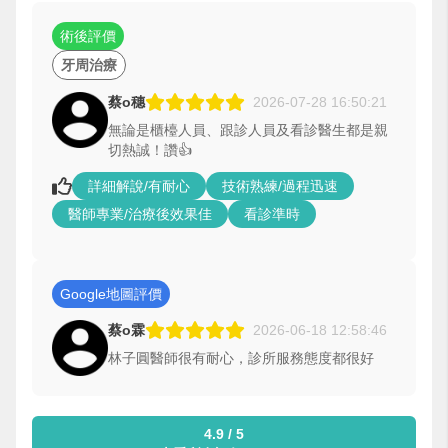
術後評價
牙周治療
蔡o穗
2026-07-28 16:50:21
無論是櫃檯人員、跟診人員及看診醫生都是親
切熱誠！讚👍
詳細解說/有耐心
技術熟練/過程迅速
醫師專業/治療後效果佳
看診準時
Google地圖評價
蔡o霖
2026-06-18 12:58:46
林子圓醫師很有耐心，診所服務態度都很好
4.9 / 5