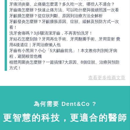
牙痛消炎藥、止痛藥怎麼選？多久吃一次、哪些人不適合？
牙齒痛怎麼辦？快速止痛方法、可以吃什麼與後續照護一次看
牙齦腫怎麼辦？從症狀判斷、原因到治療方法全解析
牙齦發炎怎麼辦？牙齦腫脹原因、症狀、緩解及預防方式一次
看！
洗牙會痛嗎？3步驟清潔牙齒，不再害怕洗牙！
牙結石怎麼刮除？牙周再生手術、牙周翻瓣手術、牙周雷射 費
用&後遺症｜牙周治療懶人包
牙齒有小黑洞？小心「5大齲齒前兆」！本文教你判別蛀牙病
程，避開根管危機
植體周圍炎怎麼辦？一篇搞懂7大原因、8個症狀、治療與預防
方式！
查看更多推薦文章
為何需要 Dent&Co ?
更智慧的科技，更適合的醫師