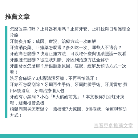
推薦文章
怎麼改善打呼？止鼾器有用嗎？止鼾牙套、止鼾枕與日常護理全
攻略
牙髓炎介紹：成因、症況、治療方式一次瞭解
牙痛消炎藥、止痛藥怎麼選？多久吃一次、哪些人不適合？
牙齒痛怎麼辦？快速止痛方法、可以吃什麼與後續照護一次看
牙齦腫怎麼辦？從症狀判斷、原因到治療方法全解析
牙齦發炎怎麼辦？牙齦腫脹原因、症狀、緩解及預防方式一次
看！
洗牙會痛嗎？3步驟清潔牙齒，不再害怕洗牙！
牙結石怎麼刮除？牙周再生手術、牙周翻瓣手術、牙周雷射 費
用&後遺症｜牙周治療懶人包
牙齒有小黑洞？小心「5大齲齒前兆」！本文教你判別蛀牙病
程，避開根管危機
植體周圍炎怎麼辦？一篇搞懂7大原因、8個症狀、治療與預防
方式！
查看更多推薦文章