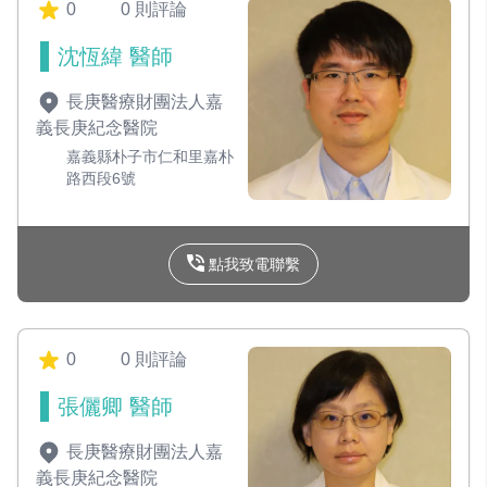
0
0 則評論
沈恆緯 醫師
長庚醫療財團法人嘉
義長庚紀念醫院
嘉義縣朴子市仁和里嘉朴
路西段6號
點我致電聯繫
0
0 則評論
張儷卿 醫師
長庚醫療財團法人嘉
義長庚紀念醫院