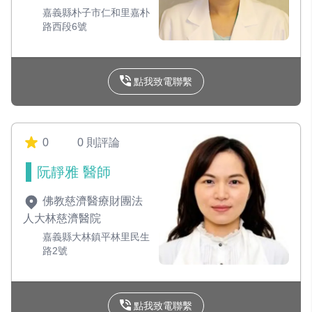
嘉義縣朴子市仁和里嘉朴
路西段6號
點我致電聯繫
0
0 則評論
阮靜雅 醫師
佛教慈濟醫療財團法
人大林慈濟醫院
嘉義縣大林鎮平林里民生
路2號
點我致電聯繫