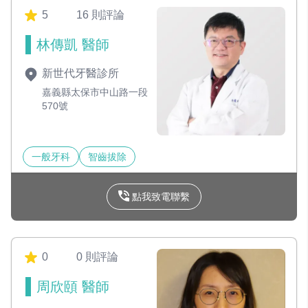
5
16 則評論
林傳凱 醫師
新世代牙醫診所
嘉義縣太保市中山路一段
570號
一般牙科
智齒拔除
點我致電聯繫
0
0 則評論
周欣頤 醫師