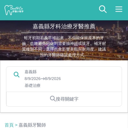
嘉義縣牙科治療牙醫推薦
蛀牙初期若及早補起來，不但能保留原本的牙
齒，也能避免惡化到需要抽神經或拔牙。補牙材
質種類不同，選擇也會影響美觀與耐用度。建議
預約牙醫師確認處理方式。
嘉義縣
8/9/2026
8/9/2026
基礎治療
搜尋關鍵字
首頁
>
嘉義縣牙醫師