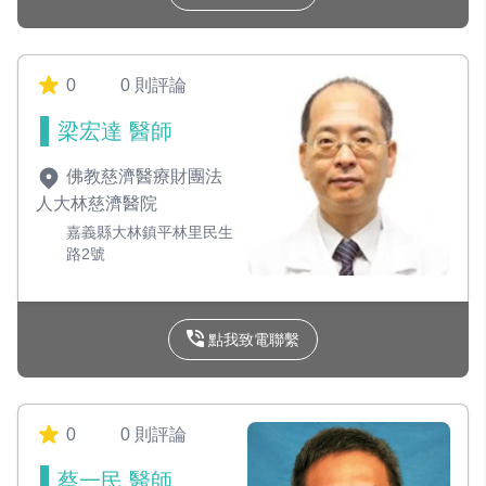
0
0 則評論
梁宏達 醫師
佛教慈濟醫療財團法
人大林慈濟醫院
嘉義縣大林鎮平林里民生
路2號
點我致電聯繫
0
0 則評論
蔡一民 醫師