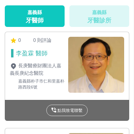
嘉義縣
嘉義縣
牙醫師
牙醫診所
0
0 則評論
李盈霖 醫師
長庚醫療財團法人嘉
義長庚紀念醫院
嘉義縣朴子市仁和里嘉朴
路西段6號
點我致電聯繫