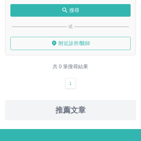
搜尋
或
附近診所/醫師
共 0 筆搜尋結果
1
推薦文章