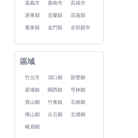
嘉義市
臺南市
高雄市
屏東縣
宜蘭縣
花蓮縣
臺東縣
金門縣
全部縣市
區域
竹北市
湖口鄉
新豐鄉
新埔鎮
關西鎮
芎林鄉
寶山鄉
竹東鎮
五峰鄉
橫山鄉
尖石鄉
北埔鄉
峨眉鄉