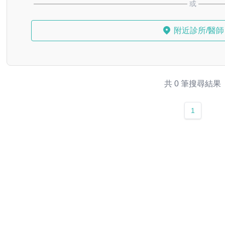
或
附近診所/醫師
共 0 筆搜尋結果
1