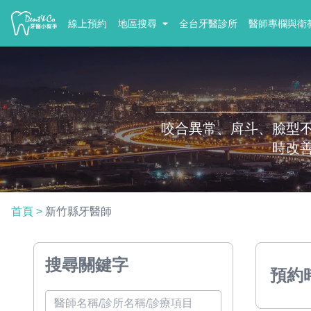
線上預約
地區搜尋
全台牙醫診所
醫師專欄與衛
咬合異常、戽斗、臉型
時改
首頁
>
新竹縣牙醫師
搜尋關鍵字
預約