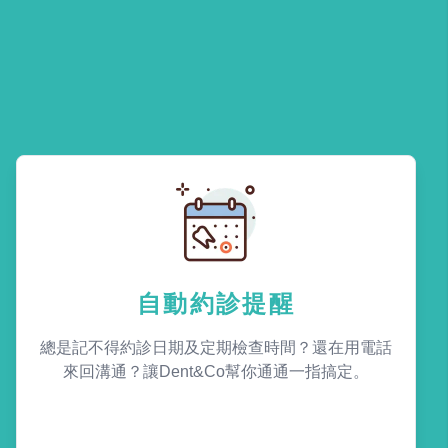
自動約診提醒
總是記不得約診日期及定期檢查時間？還在用電話
來回溝通？讓Dent&Co幫你通通一指搞定。