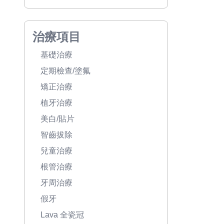
治療項目
基礎治療
定期檢查/塗氟
矯正治療
植牙治療
美白/貼片
智齒拔除
兒童治療
根管治療
牙周治療
假牙
Lava 全瓷冠