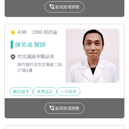
點我致電聯繫
4.98
1560 則評論
陳奕成 醫師
竹北麗緻牙醫診所
新竹縣竹北市文興路二段
27號1樓
數位植牙
美學設計
一日假牙
點我致電聯繫