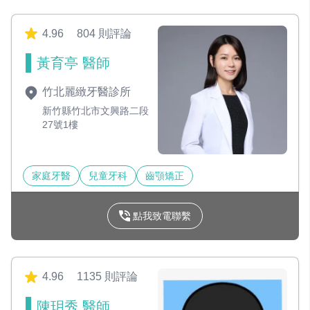
4.96
804 則評論
黃育亭 醫師
竹北麗緻牙醫診所
新竹縣竹北市文興路二段
27號1樓
家庭牙醫
兒童牙科
齒顎矯正
點我致電聯繫
4.96
1135 則評論
陳玥秀 醫師