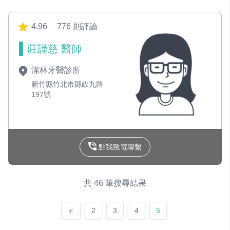
4.96
776 則評論
莊謹慈 醫師
潔林牙醫診所
新竹縣竹北市縣政九路
197號
點我致電聯繫
共 46 筆搜尋結果
2
3
4
5