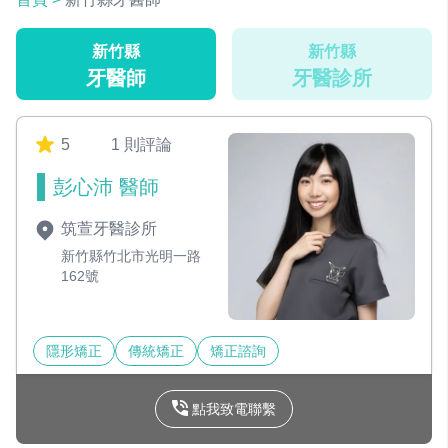
新竹縣
新竹縣
牙醫師
牙醫診所
5
1 則評論
彭心沛 醫師
筑萱牙醫診所
新竹縣竹北市光明一路
162號
隱形矯正
傳統矯正
矯正諮詢
點我致電聯繫