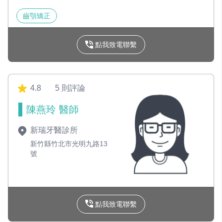
齒顎矯正
點我致電聯繫
4.8
5 則評論
陳燕玲 醫師
新瑞牙醫診所
新竹縣竹北市光明九路13
號
點我致電聯繫