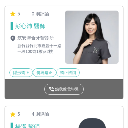
5
0 則評論
彭心沛 醫師
筑安聯合牙醫診所
新竹縣竹北市嘉豐十一路
一段100號1樓及2樓
隱形矯正
傳統矯正
矯正諮詢
點我致電聯繫
5
4 則評論
楊潔 醫師