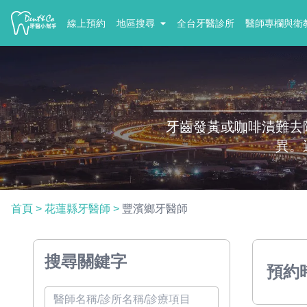
線上預約
地區搜尋
全台牙醫診所
醫師專欄與衛
牙齒發黃或咖啡漬難去
異。
首頁
>
花蓮縣牙醫師
>
豐濱鄉牙醫師
搜尋關鍵字
預約