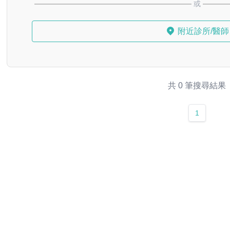
或
附近診所/醫師
共 0 筆搜尋結果
1