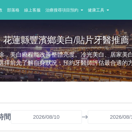
教
部落格
線上客服
治療搜尋項目預約
健康工具
花蓮縣豐濱鄉美白/貼片牙醫推薦
除，美白療程能改善整體亮度。冷光美白、居家美
選擇前先了解自身狀況，預約牙醫師評估最合適的
時間