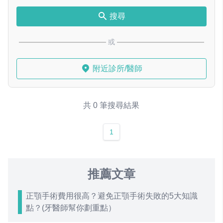
搜尋
或
附近診所/醫師
共 0 筆搜尋結果
1
推薦文章
正顎手術費用很高？避免正顎手術失敗的5大知識
點？(牙醫師幫你劃重點）