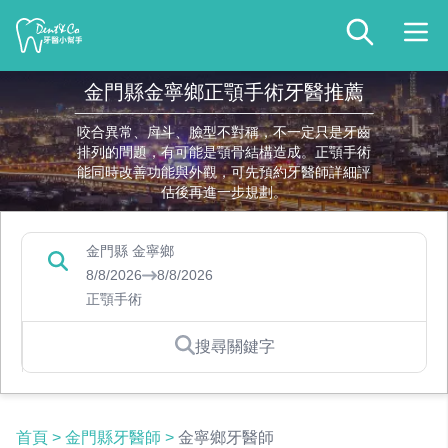
金門縣金寧鄉正顎手術牙醫推薦
咬合異常、戽斗、臉型不對稱，不一定只是牙齒
排列的問題，有可能是顎骨結構造成。正顎手術
能同時改善功能與外觀，可先預約牙醫師詳細評
估後再進一步規劃。
金門縣 金寧鄉
8/8/2026
8/8/2026
正顎手術
搜尋關鍵字
首頁
>
金門縣牙醫師
>
金寧鄉牙醫師