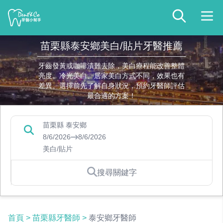
苗栗縣泰安鄉美白/貼片牙醫推薦
牙齒發黃或咖啡漬難去除，美白療程能改善整體
亮度。冷光美白、居家美白方式不同，效果也有
差異。選擇前先了解自身狀況，預約牙醫師評估
最合適的方案！
苗栗縣 泰安鄉
8/6/2026
8/6/2026
美白/貼片
搜尋關鍵字
首頁
>
苗栗縣牙醫師
>
泰安鄉牙醫師