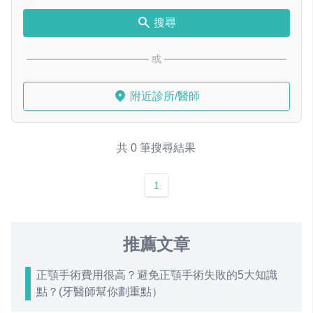
搜尋
或
附近診所/醫師
共 0 筆搜尋結果
1
推薦文章
正顎手術費用很高？避免正顎手術失敗的5大知識
點？(牙醫師幫你劃重點）