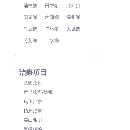
埔鹽鄉
田中鎮
北斗鎮
田尾鄉
埤頭鄉
溪州鄉
竹塘鄉
二林鎮
大城鄉
芳苑鄉
二水鄉
治療項目
基礎治療
定期檢查/塗氟
矯正治療
植牙治療
美白/貼片
智齒拔除