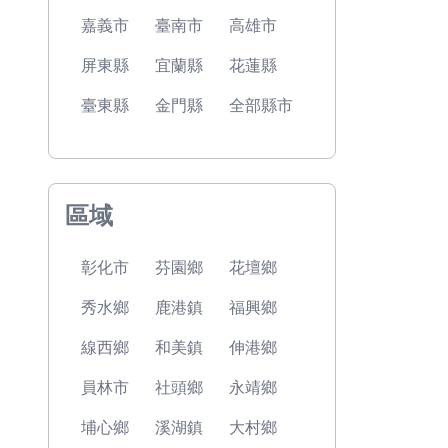
嘉義市
臺南市
高雄市
屏東縣
宜蘭縣
花蓮縣
臺東縣
金門縣
全部縣市
區域
彰化市
芬園鄉
花壇鄉
秀水鄉
鹿港鎮
福興鄉
線西鄉
和美鎮
伸港鄉
員林市
社頭鄉
永靖鄉
埔心鄉
溪湖鎮
大村鄉