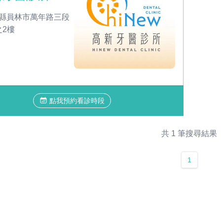
縣員林市萬年路三段
之2樓
點我預約看診時段
共 1 筆搜尋結果
1