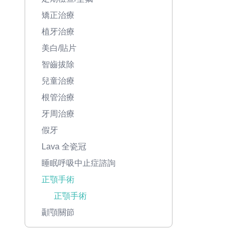
矯正治療
植牙治療
美白/貼片
智齒拔除
兒童治療
根管治療
牙周治療
假牙
Lava 全瓷冠
睡眠呼吸中止症諮詢
正顎手術
正顎手術
顳顎關節