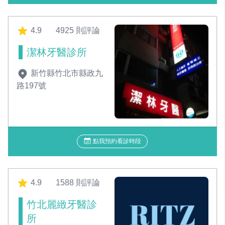
4.9
4925 則評論
潔林牙醫診所
新竹縣竹北市縣政九
路197號
點我預約看診時段
4.9
1588 則評論
竹北麗緻牙醫診
所