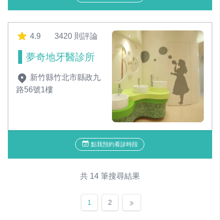
4.9
3420 則評論
夢奇地牙醫診所
新竹縣竹北市縣政九
路56號1樓
點我預約看診時段
共 14 筆搜尋結果
1
2