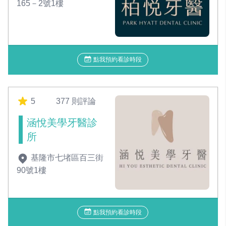
165－2號1樓
點我預約看診時段
5
377 則評論
涵悅美學牙醫診
所
基隆市七堵區百三街
90號1樓
點我預約看診時段