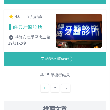
4.6
9 則評論
經典牙醫診所
基隆市仁愛區忠二路
19號1-2樓
點我預約看診時段
共 15 筆搜尋結果
1
2
推薦文章