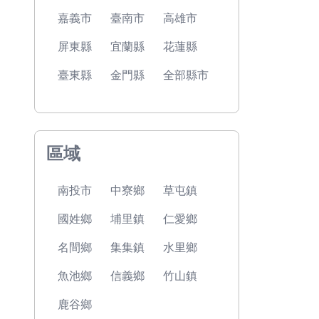
嘉義市
臺南市
高雄市
屏東縣
宜蘭縣
花蓮縣
臺東縣
金門縣
全部縣市
區域
南投市
中寮鄉
草屯鎮
國姓鄉
埔里鎮
仁愛鄉
名間鄉
集集鎮
水里鄉
魚池鄉
信義鄉
竹山鎮
鹿谷鄉