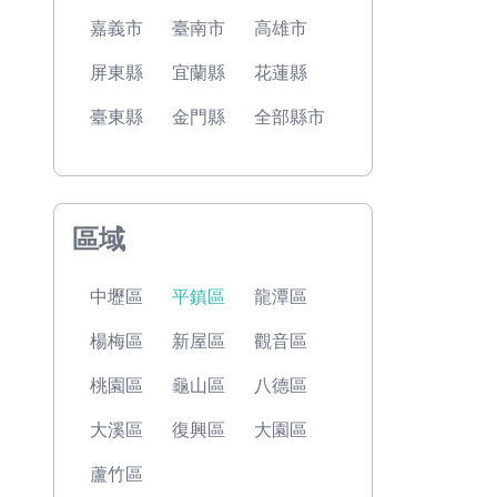
嘉義市
臺南市
高雄市
屏東縣
宜蘭縣
花蓮縣
臺東縣
金門縣
全部縣市
區域
中壢區
平鎮區
龍潭區
楊梅區
新屋區
觀音區
桃園區
龜山區
八德區
大溪區
復興區
大園區
蘆竹區