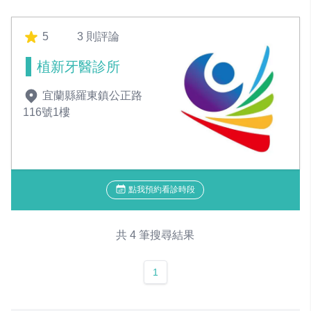
5
3 則評論
植新牙醫診所
宜蘭縣羅東鎮公正路
116號1樓
點我預約看診時段
共 4 筆搜尋結果
1