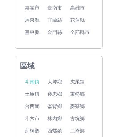
嘉義市
臺南市
高雄市
屏東縣
宜蘭縣
花蓮縣
臺東縣
金門縣
全部縣市
區域
斗南鎮
大埤鄉
虎尾鎮
土庫鎮
褒忠鄉
東勢鄉
台西鄉
崙背鄉
麥寮鄉
斗六市
林內鄉
古坑鄉
莿桐鄉
西螺鎮
二崙鄉