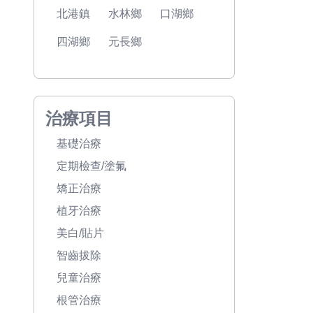
北港鎮
水林鄉
口湖鄉
四湖鄉
元長鄉
治療項目
基礎治療
定期檢查/塗氟
矯正治療
植牙治療
美白/貼片
智齒拔除
兒童治療
根管治療