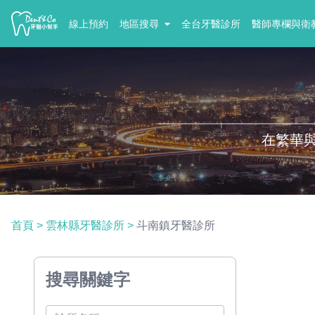
線上預約
地區搜尋
全台牙醫診所
醫師專欄與衛
在繁華
首頁
>
雲林縣牙醫診所
>
斗南鎮牙醫診所
搜尋關鍵字