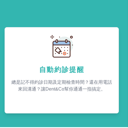
自動約診提醒
總是記不得約診日期及定期檢查時間？還在用電話
來回溝通？讓Dent&Co幫你通通一指搞定。