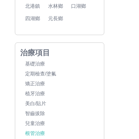
北港鎮
水林鄉
口湖鄉
四湖鄉
元長鄉
治療項目
基礎治療
定期檢查/塗氟
矯正治療
植牙治療
美白/貼片
智齒拔除
兒童治療
根管治療