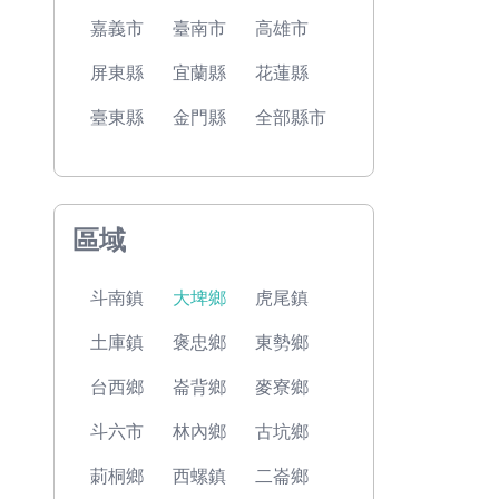
嘉義市
臺南市
高雄市
屏東縣
宜蘭縣
花蓮縣
臺東縣
金門縣
全部縣市
區域
斗南鎮
大埤鄉
虎尾鎮
土庫鎮
褒忠鄉
東勢鄉
台西鄉
崙背鄉
麥寮鄉
斗六市
林內鄉
古坑鄉
莿桐鄉
西螺鎮
二崙鄉