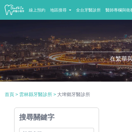
線上預約
地區搜尋
全台牙醫診所
醫師專欄與衛
在繁華
首頁
>
雲林縣牙醫診所
>
大埤鄉牙醫診所
搜尋關鍵字