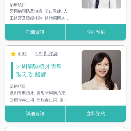
治療項目：
去除器械上細微死角的髒污
牙周病預防及治療
,
全口重建
,
人
工植牙及障礙排除
,
植體周圍炎
,
器械無菌管袋封口機
All-on-4全口固定假牙
,
微創雷射
,
確保器械消毒後的無菌狀態
詳細資訊
立即預約
3D齒雕
,
軟硬組織再生
,
牙齦美容
整形
RO逆滲透治療用水設備
高規格水質，治療過程更放心
4.94
122 則評論
超音波洗牙機
牙周病暨植牙專科
利用超音波震盪原理，可去除大部份結石
張天欣 醫師
3D 電腦斷層掃描
治療項目：
可呈現骨頭3D影像，提升手術成功率！
微創導航植牙
,
雷射牙周病治療
,
齒槽骨再生術
,
牙齦再生術
,
微創
牙周病治療
3D 數位X光機
詳細資訊
立即預約
基礎X光影像，是判斷蛀牙、牙周病重要依據
頭戴顯微鏡