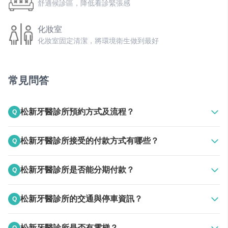
舒適候診區，降低看診緊張感
化妝室
化妝室固定清潔，將環境衛生做到最好
獨立醫療診間
照顧患者隱私，獨立診間最放心
常見問答
看診投影幕
松新牙醫診所預約方式及流程？
Q
看診時可以分散注意力，降低緊張感
A
上班時間電話聯絡
松新牙醫診所接受的付款方式有哪些？
Q
電梯
24HR線上預約
於各樓層移動更方便，看診不麻煩
A
接受現金
松新牙醫診所是否能分期付款？
Q
電視
A
依照不同治療項目而定，歡迎諮詢評估
候診不擔心無聊，配備電視放鬆心情
松新牙醫診所的交通與停車資訊？
Q
飲水機
A
松山國小收費停車場和松山區行政中心收費停車場
松新牙醫診所是否有電梯？