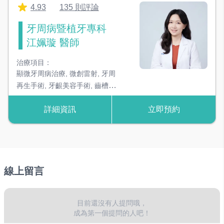
4.93
135 則評論
可以看到細節部位，達到更好的治療成效
牙周病暨植牙專科
水雷射
江姵璇 醫師
深層牙結石清除，並刺激增生健康的牙周組織
治療項目：
數位口內掃描儀
顯微牙周病治療
,
微創雷射
,
牙周
快速掃苗牙齒型態，不需忍受印模不舒適感
再生手術
,
牙齦美容手術
,
齒槽骨
保存術
,
鼻竇增高術
,
軟硬組織再
詳細資訊
立即預約
生
,
微創人工植牙
,
即拔即種
線上留言
目前還沒有人提問哦，
成為第一個提問的人吧！