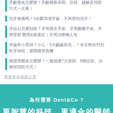
牙齦發炎怎麼辦？牙齦腫脹原因、症狀、緩解及預防
方式一次看！
洗牙會痛嗎？3步驟清潔牙齒，不再害怕洗牙！
牙結石怎麼刮除？牙周再生手術、牙周翻瓣手術、牙
周雷射 費用&後遺症｜牙周治療懶人包
牙齒有小黑洞？小心「5大齲齒前兆」！本文教你判別
蛀牙病程，避開根管危機
植體周圍炎怎麼辦？一篇搞懂7大原因、8個症狀、治
療與預防方式！
查看更多推薦文章
為何需要 Dent&Co ?
更智慧的科技，更適合的醫師