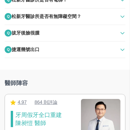
Q
提供飲水設備，解決候診飲水需求
A
標準客梯
刷牙區
松新牙醫診所是否有無障礙空間？
Q
設立刷牙區域，看診前需要刷牙使用
A
診所有附設客用電梯，可以直達2樓診所
拔牙後臉很腫
Q
攝影空間
輔助治療計畫，讓病患透了解治療的前後變化
A
拔牙後臉部腫脹是蠻常見的情況，通常是因為拔牙時組織受到
捷運幾號出口
Q
刺激或有輕微發炎反應。一般來說，腫脹會在拔牙後 2～3 天達
獨立手術室
A
到高峰，之後慢慢消退。建議您可以在前 24 小時內冰敷，冰10
您好～松新牙醫診所位在臺北市松山區八德路四段687號2樓，
無菌、感染控制空間，增加手術成功率
分鐘休息10分鐘，記得要按時服藥，如果腫脹持續超過三天、
最近的捷運站是松山站2號出口，從捷運松山站出口步行大約幾
出現劇痛或發燒，就要盡快回診讓醫師檢查唷。若有任何不適
分鐘就能到達。不過因為出口動線可能會依現場狀況或施工調
醫師陣容
或疑問都可以在此反應或致電給我們
整，建議您可以依照導航或現場指標前往會比較準確唷。以下
＃設備類別
也提供完整衛教項目介紹給您參考唷！
4.97
864 則評論
器械消毒鍋
牙周假牙全口重建
高溫高壓蒸氣滅菌鍋，確保器械安全性
陳昶愷 醫師
超音波洗淨機