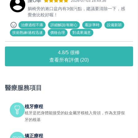
陳O華
2026-07-03 16:49:36
躺椅旁的漱口盆內有3個污點，建議要清除一下，感
覺會比較好喔！
治療過程不痛
詳細解說/有耐心
看診準時
設備新穎
技術熟練/過程迅速
價格合理
對成果滿意
4.8/5 很棒
查看所有評價 (20)
醫療服務項目
植牙療程
植牙是把身體能接受的鈦金屬牙根植入骨頭，作為支撐假
牙的根基
矯正療程