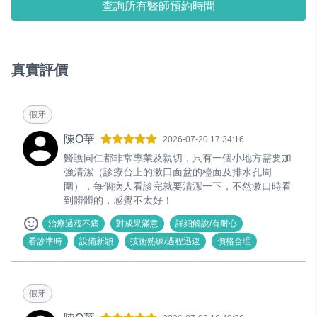
查詢所有醫師預約時間
真實評價
假牙
陳O華
2026-07-20 17:34:16
醫護同仁都非常專業及親切，只有一個小地方需要加
強清潔（診療台上的漱口面盆的檯面及排水孔周
圍），每個病人看診完就要清潔一下，不然漱口時看
到髒髒的，感覺不太好！
治療過程不痛
對成果滿意
詳細解說/有耐心
看診準時
設備新穎
技術熟練/過程迅速
價格合理
假牙