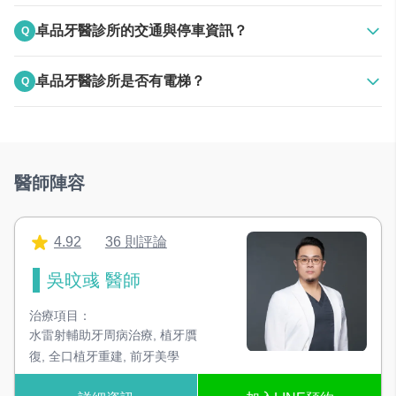
A
是，可分期付款
卓品牙醫診所的交通與停車資訊？
Q
RO逆滲透治療用水設備
高規格水質，治療過程更放心
A
否
卓品牙醫診所是否有電梯？
Q
臭氧殺菌治療用水設備
A
高規格水質，治療過程更放心
標準客梯
美白噴砂機
醫師陣容
透過細小的研磨材料帶走牙齒的外因性色素
超音波洗牙機
4.92
36 則評論
利用超音波震盪原理，可去除大部份結石
吳旼彧 醫師
3D 電腦斷層掃描
可呈現骨頭3D影像，提升手術成功率！
治療項目：
水雷射輔助牙周病治療
,
植牙贋
復
,
全口植牙重建
,
前牙美學
3D 數位X光機
基礎X光影像，是判斷蛀牙、牙周病重要依據