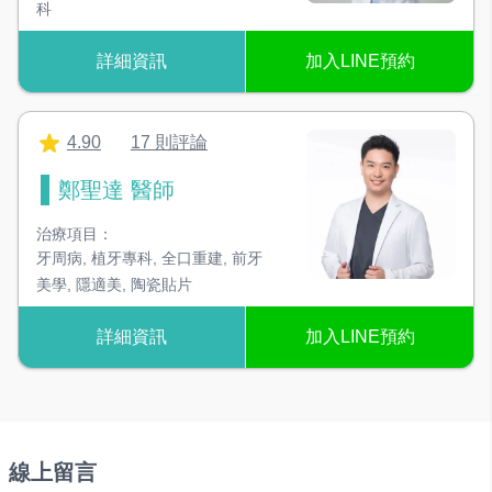
科
詳細資訊
加入LINE預約
4.90
17 則評論
鄭聖達 醫師
治療項目：
牙周病
,
植牙專科
,
全口重建
,
前牙
美學
,
隱適美
,
陶瓷貼片
詳細資訊
加入LINE預約
線上留言