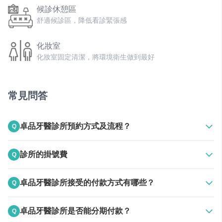
候診休憩區
舒適候診區，降低看診緊張感
化妝室
化妝室固定清潔，將環境衛生做到最好
常見問答
＃設備類別
卓品牙醫診所預約方式及流程？
Q
器械消毒鍋
高溫高壓蒸氣滅菌鍋，確保器械安全性
A
上班時間電話聯絡
診所的掛號費
Q
24HR線上預約
超音波洗淨機
A
250
去除器械上細微死角的髒污
卓品牙醫診所接受的付款方式有哪些？
Q
A
器械無菌管袋封口機
接受現金
卓品牙醫診所是否能分期付款？
Q
確保器械消毒後的無菌狀態
接受銀行轉帳