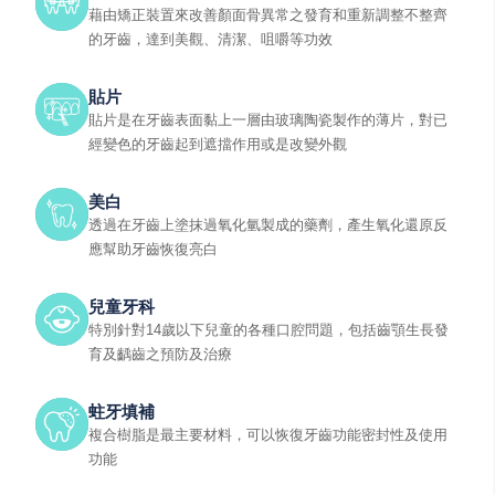
藉由矯正裝置來改善顏面骨異常之發育和重新調整不整齊
的牙齒，達到美觀、清潔、咀嚼等功效
貼片
貼片是在牙齒表面黏上一層由玻璃陶瓷製作的薄片，對已
經變色的牙齒起到遮擋作用或是改變外觀
美白
透過在牙齒上塗抹過氧化氫製成的藥劑，產生氧化還原反
應幫助牙齒恢復亮白
兒童牙科
特別針對14歲以下兒童的各種口腔問題，包括齒顎生長發
育及齲齒之預防及治療
蛀牙填補
複合樹脂是最主要材料，可以恢復牙齒功能密封性及使用
功能