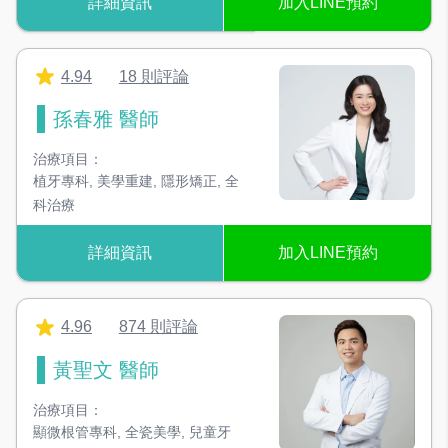
詳細資訊
加入LINE預約
冷光美白機
加速美白藥劑的反應，達到美白效果
4.94
18 則評論
孫春雅 醫師
治療項目：
植牙專科
,
美學重建
,
隱形矯正
,
全
科治療
詳細資訊
加入LINE預約
4.96
874 則評論
黃聖文 醫師
治療項目：
顯微根管專科
,
全瓷美學
,
兒童牙