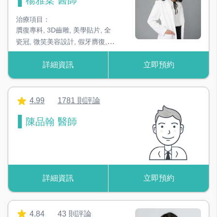
治療項目：
贋復專科
,
3D齒雕
,
美學貼片
,
全
瓷冠
,
微笑美容設計
,
假牙膺復
,
活
動假牙
,
植牙專科
,
家庭牙科專科
詳細資訊
立即預約
4.99
1781 則評論
陳品翰 醫師
詳細資訊
立即預約
4.84
43 則評論