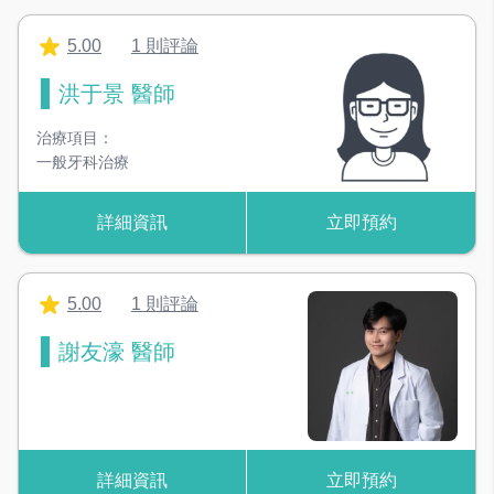
3D 電腦斷層掃描
可呈現骨頭3D影像，提升手術成功率！
5.00
1 則評論
冷光美白機
洪于景 醫師
加速美白藥劑的反應，達到美白效果
治療項目：
一般牙科治療
詳細資訊
立即預約
5.00
1 則評論
謝友濠 醫師
詳細資訊
立即預約