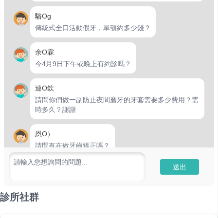
駱Og
傳統式全口活動假牙，單顎約多少錢？
余O霖
今4月9日下午或晚上有約診嗎？
連O欽
請問你們做一副防止夜間磨牙的牙套需要多少費用？需
時多久？謝謝
恩O）
請問有在做牙齒矯正嗎？
請輸入您想詢問的問題...
送出
張O涵
請問今天幾點方便預約
診所社群
劉O珍
請問有在做牙齒矯正嗎～