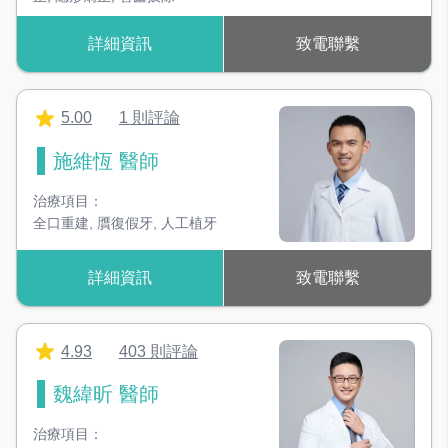
詳細資訊
致電聯繫
5.00
1 則評論
施維恆 醫師
治療項目：
全口重建
,
贋復假牙
,
人工植牙
詳細資訊
致電聯繫
4.93
403 則評論
魏緯昕 醫師
治療項目：