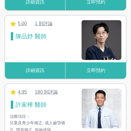
詳細資訊
立即預約
5.00
1 則評論
陳品妤 醫師
詳細資訊
立即預約
4.95
180 則評論
許家樺 醫師
治療項目：
兒童及青少年矯正
,
成人齒顎矯
正
,
隱形矯正
,
智齒拔除