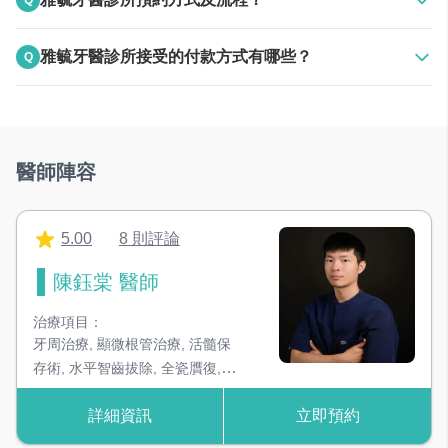
Q
超音波洗淨機
去除器械上細微死角的髒污
A
上班時間電話聯絡
雅毓牙醫診所接受的付款方式有哪些？
Q
24HR線上預約
器械無菌管袋封口機
A
接受現金
確保器械消毒後的無菌狀態
RO逆滲透治療用水設備
醫師陣容
高規格水質，治療過程更放心
臭氧殺菌治療用水設備
5.00
8 則評論
高規格水質，治療過程更放心
陳鈺棠 醫師
美白噴砂機
治療項目：
透過細小的研磨材料帶走牙齒的外因性色素
牙周治療
,
顯微根管治療
,
活髓保
存術
,
水平智齒拔除
,
全瓷贋復
,
微
超音波洗牙機
創陶瓷嵌體
,
牙齒美白
,
人工植牙
利用超音波震盪原理，可去除大部份結石
詳細資訊
立即預約