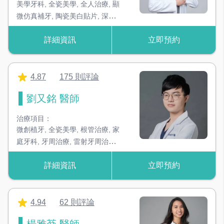
美學牙科
,
全瓷美學
,
全人治療
,
顯
微仿真補牙
,
陶瓷美白貼片
,
深度
齲齒處理
詳細資訊
立即預約
4.87
175 則評論
劉又銘 醫師
治療項目：
微創植牙
,
全瓷美學
,
根管治療
,
家
庭牙科
,
牙周治療
,
雷射牙周治療
,
牙齒美白
,
固定式假牙
,
活動假牙
,
詳細資訊
立即預約
BPS活動假牙
4.94
62 則評論
楊雅棻 醫師