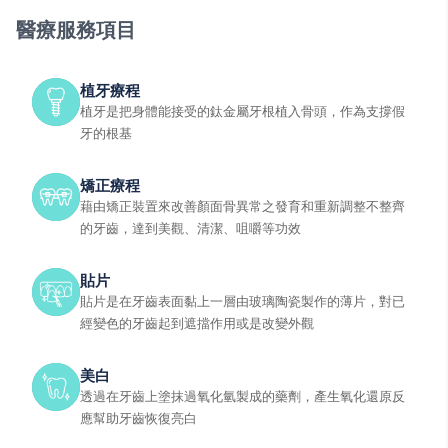
醫療服務項目
植牙療程
植牙是把身體能接受的鈦金屬牙根植入骨頭，作為支撐假
牙的根基
矯正療程
藉由矯正裝置來改善顏面骨異常之發育和重新調整不整齊
的牙齒，達到美觀、清潔、咀嚼等功效
貼片
貼片是在牙齒表面黏上一層由玻璃陶瓷製作的薄片，對已
經變色的牙齒起到遮擋作用或是改變外觀
美白
透過在牙齒上塗抹過氧化氫製成的藥劑，產生氧化還原反
應幫助牙齒恢復亮白