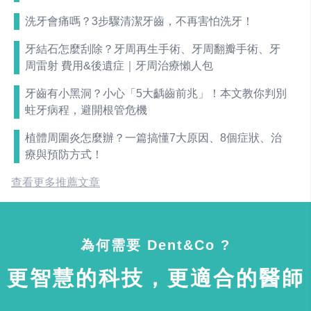
洗牙會痛嗎？3步驟清潔牙齒，不再害怕洗牙！
牙結石怎麼刮除？牙周再生手術、牙周翻瓣手術、牙
周雷射 費用&後遺症｜牙周治療懶人包
牙齒有小黑洞？小心「5大齲齒前兆」！本文教你判別
蛀牙病程，避開根管危機
植體周圍炎怎麼辦？一篇搞懂7大原因、8個症狀、治
療與預防方式！
查看更多推薦文章
為何需要 Dent&Co ?
更智慧的科技，更適合的醫師