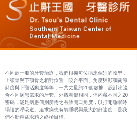
不同於一般的牙套治療，我們根據每位病患個別的臉型，
上顎骨與下顎骨之相對位置，咬合平面、角度與顳顎關節
斜度與下顎活動度等等，一共丈量約20個數據，設計出適
合不同病患需求的牙套。外觀看似相同，但內藏不同之20
密碼，滿足病患個別所需之有效開口角度，以打開睡眠時
塌陷的呼吸道。追求病患有氧睡眠與最大的舒適度，是我
們不斷精益求精之終極目標。