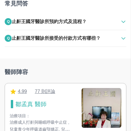
常見問答
止鼾王國牙醫診所預約方式及流程？
Q
A
上班時間電話聯絡
止鼾王國牙醫診所接受的付款方式有哪些？
Q
A
接受現金
醫師陣容
4.99
77 則評論
鄒孟真 醫師
治療項目：
治療成人打鼾與睡眠呼吸中止症
,
兒童青少年呼吸道齒顎矯正
,
兒童