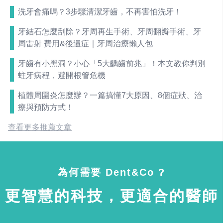
洗牙會痛嗎？3步驟清潔牙齒，不再害怕洗牙！
牙結石怎麼刮除？牙周再生手術、牙周翻瓣手術、牙
周雷射 費用&後遺症｜牙周治療懶人包
牙齒有小黑洞？小心「5大齲齒前兆」！本文教你判別
蛀牙病程，避開根管危機
植體周圍炎怎麼辦？一篇搞懂7大原因、8個症狀、治
療與預防方式！
查看更多推薦文章
為何需要 Dent&Co ?
更智慧的科技，更適合的醫師