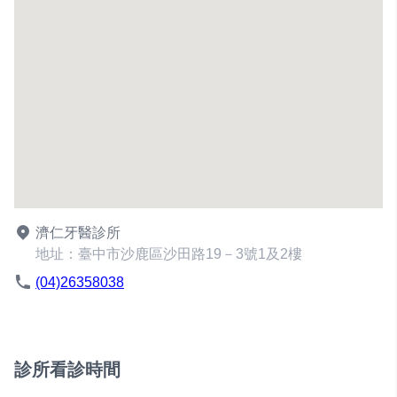
濟仁牙醫診所
地址：臺中市沙鹿區沙田路19－3號1及2樓
(04)26358038
診所看診時間