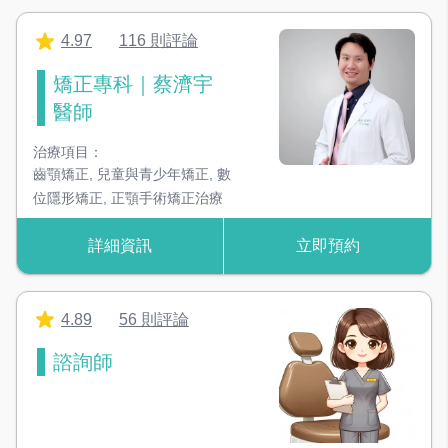
4.97
116 則評論
TCI舒眠設備
鎮靜舒眠團隊專科醫師及設備支援
矯正專科｜蔡濟宇
醫師
動態導航植牙儀
4D動態導航機，提供安全又精準的植牙
治療項目：
齒顎矯正
,
兒童與青少年矯正
,
數
3D 列印機
位隱形矯正
,
正顎手術矯正治療
快速精準3D列印各種模型及導板
詳細資訊
立即預約
假牙燒結爐
快速且精準的改善假牙的顏色及顯微特徵
4.89
56 則評論
口外飛沫吸除機
諮詢師
降低飛沫四散，減少感染風險