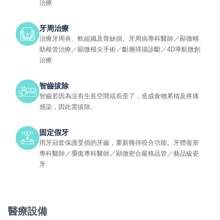
治療
牙周治療
治療牙周炎、軟組織及骨缺損。牙周病專科醫師／顯微輔
助根管治療／顯微根尖手術／斷層掃描診斷／4D導航微創
治療
智齒拔除
智齒若因為沒有生長空間或長歪了，造成食物累積及疼痛
感染，因此需拔除。
固定假牙
用牙冠套保護受損的牙齒，重新獲得咬合功能。牙體復形
專科醫師／贗復專科醫師／顯微密合嚴格品管／藝品級瓷
牙
醫療設備