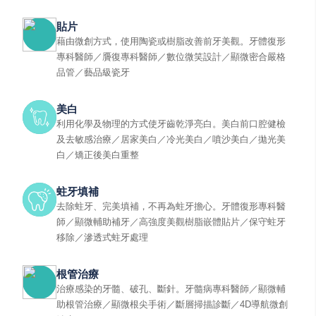
貼片
藉由微創方式，使用陶瓷或樹脂改善前牙美觀。牙體復形
專科醫師／贗復專科醫師／數位微笑設計／顯微密合嚴格
品管／藝品級瓷牙
美白
利用化學及物理的方式使牙齒乾淨亮白。美白前口腔健檢
及去敏感治療／居家美白／冷光美白／噴沙美白／拋光美
白／矯正後美白重整
蛀牙填補
去除蛀牙、完美填補，不再為蛀牙擔心。牙體復形專科醫
師／顯微輔助補牙／高強度美觀樹脂嵌體貼片／保守蛀牙
移除／滲透式蛀牙處理
根管治療
治療感染的牙髓、破孔、斷針。牙髓病專科醫師／顯微輔
助根管治療／顯微根尖手術／斷層掃描診斷／4D導航微創