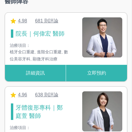
醫師陣容
電視
候診不無聊，可以看電視了解牙科知識
4.98
681 則評論
飲水機
院長｜何偉宏 醫師
冷熱雙用的飲水機，附上精美多樣的茶包可選
治療項目：
植牙全口重建
,
進階全口重建
,
數
攝影空間
位美容牙科
,
顯微牙科治療
專業攝影室，棚燈＋數位中片幅人像機拍美學
詳細資訊
立即預約
技工室
專業技工室及技師，Leica顯微品質把關
4.96
638 則評論
獨立手術室
無菌感染控制空間，增加手術成功率
牙體復形專科｜鄭
庭萱 醫師
＃設備類別
治療項目：