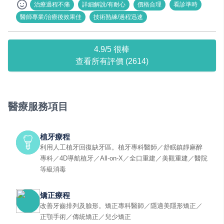
治療過程不痛
詳細解說/有耐心
價格合理
看診準時
醫師專業/治療後效果佳
技術熟練/過程迅速
4.9/5 很棒
查看所有評價 (2614)
醫療服務項目
植牙療程
利用人工植牙回復缺牙區。植牙專科醫師／舒眠鎮靜麻醉
專科／4D導航植牙／All-on-X／全口重建／美觀重建／醫院
等級消毒
矯正療程
改善牙齒排列及臉形。矯正專科醫師／隱適美隱形矯正／
正顎手術／傳統矯正／兒少矯正