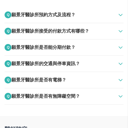
停車位
願景牙醫診所預約方式及流程？
Q
櫃檯協助指引附近多個停車場
A
上班時間電話聯絡
願景牙醫診所接受的付款方式有哪些？
Q
無障礙設施
上班時間官方LINE
診所是無障礙空間， 診療椅可配合輪椅操作
A
24HR線上預約
接受現金
願景牙醫診所是否能分期付款？
Q
諮詢室
A
依治療進度階段式付費
專任諮詢師及專屬諮詢室，充分了解治療流程
願景牙醫診所的交通與停車資訊？
Q
看診投影幕
A
收費停車場
願景牙醫診所是否有電梯？
Q
獨立診所雙螢幕，了解病情及即時顯微投影
收費路邊停車格
A
一樓無障礙平面，無電梯
電梯
願景牙醫診所是否有無障礙空間？
Q
看診不用上下樓， 電梯專送消毒好的器械
A
無障礙入口
無障礙洗手間
空氣清淨機
每個診間都配有空氣清淨機， 給您好空氣