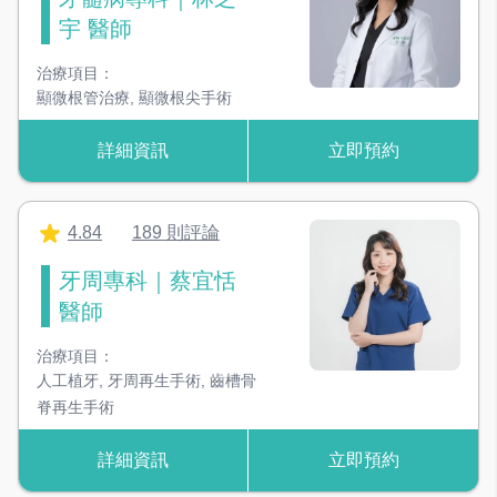
宇 醫師
3D 電腦斷層掃描
治療項目：
精準呈現3D影像提升診斷及手術成功率
顯微根管治療
,
顯微根尖手術
3D 數位X光機
詳細資訊
立即預約
基礎X光影像，是判斷蛀牙、牙周病重要依據
冷光美白機
4.84
189 則評論
加速美白藥劑反應，當天達到美白效果
牙周專科｜蔡宜恬
頭戴顯微鏡
醫師
顯微教育中心，每個診間都有顯微鏡
治療項目：
人工植牙
,
牙周再生手術
,
齒槽骨
水雷射
二極體雷射，清除深層牙結石、促進再生
脊再生手術
詳細資訊
立即預約
數位口內掃描儀
數位口內掃描機， 容易反胃也不怕印模了