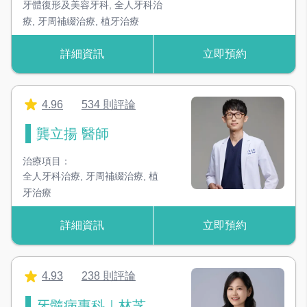
牙體復形及美容牙科
,
全人牙科治
療
,
牙周補綴治療
,
植牙治療
器械消毒鍋
高溫高壓蒸氣滅菌鍋， 感染控制最高等級
詳細資訊
立即預約
超音波洗淨機
去除器械死角細微髒污， 確保完全的消毒
4.96
534 則評論
龔立揚 醫師
器械無菌管袋封口機
維持器械無菌， 使用前開封最乾淨
治療項目：
全人牙科治療
,
牙周補綴治療
,
植
RO逆滲透治療用水設備
牙治療
兩次過濾的高規格水質，讓您最安心
詳細資訊
立即預約
美白噴砂機
細微不傷牙齒的研磨顆粒，清除牙齒外部染色
4.93
238 則評論
超音波洗牙機
牙髓病專科｜林芝
利用超音波震盪原理，可去除大部份結石