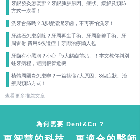
牙齦發炎怎麼辦？牙齦腫脹原因、症狀、緩解及預防
方式一次看！
洗牙會痛嗎？3步驟清潔牙齒，不再害怕洗牙！
牙結石怎麼刮除？牙周再生手術、牙周翻瓣手術、牙
周雷射 費用&後遺症｜牙周治療懶人包
牙齒有小黑洞？小心「5大齲齒前兆」！本文教你判別
蛀牙病程，避開根管危機
植體周圍炎怎麼辦？一篇搞懂7大原因、8個症狀、治
療與預防方式！
查看更多推薦文章
為何需要 Dent&Co ?
更智慧的科技，更適合的醫師