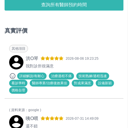
查詢所有醫師預約時間
真實評價
其他項目
洪O琴
2026-08-06 19:23:25
我對診所很滿意
詳細解說/有耐心
治療過程不痛
技術熟練/過程迅速
看診準時
醫師專業/治療後效果佳
對成果滿意
設備新穎
價格合理
( 資料來源：google )
咦O喂
2026-07-31 14:49:09
還不錯