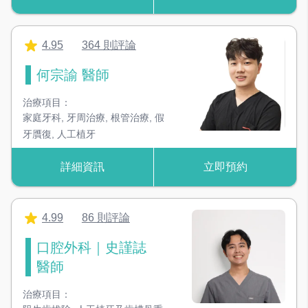
4.95
364 則評論
何宗諭 醫師
治療項目：
家庭牙科
,
牙周治療
,
根管治療
,
假
牙贋復
,
人工植牙
詳細資訊
立即預約
4.99
86 則評論
口腔外科｜史謹誌
醫師
治療項目：