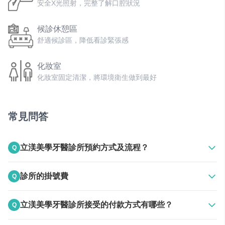
安全X光照射，完整了解口腔狀況
候診休憩區
舒適候診區，降低看診緊張感
化妝室
化妝室固定清潔，將環境衛生做到最好
獨立醫療診間
照顧患者隱私，獨立診間最放心
常見問答
兒童遊戲區
立渼美學牙醫診所預約方式及流程？
Q
特設遊戲區，讓孩子看牙醫也是開心的事
A
上班時間電話聯絡
診所的掛號費
Q
停車位
24HR線上預約
汽機車停車位，看診更方便
A
150元
立渼美學牙醫診所接受的付款方式有哪些？
Q
無障礙設施
A