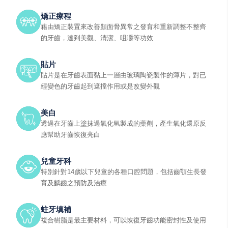
矯正療程
藉由矯正裝置來改善顏面骨異常之發育和重新調整不整齊
的牙齒，達到美觀、清潔、咀嚼等功效
貼片
貼片是在牙齒表面黏上一層由玻璃陶瓷製作的薄片，對已
經變色的牙齒起到遮擋作用或是改變外觀
美白
透過在牙齒上塗抹過氧化氫製成的藥劑，產生氧化還原反
應幫助牙齒恢復亮白
兒童牙科
特別針對14歲以下兒童的各種口腔問題，包括齒顎生長發
育及齲齒之預防及治療
蛀牙填補
複合樹脂是最主要材料，可以恢復牙齒功能密封性及使用