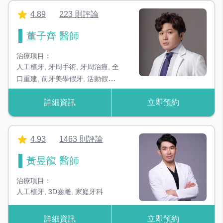
4.89
223 則評論
董子齊 醫師
治療項目：
人工植牙
,
牙周手術
,
牙周治療
,
全
口重建
,
前牙美學假牙
,
活動假牙
,
兒童牙科
,
一般牙科
,
全瓷貼片
,
智
詳細資訊
立即預約
齒拔除
,
根管治療
,
全瓷贋復
,
兒童
塗氟
,
全瓷嵌體
,
定期檢查
4.93
1463 則評論
黃昱龍 醫師
治療項目：
人工植牙
,
3D齒雕
,
家庭牙科
詳細資訊
立即預約