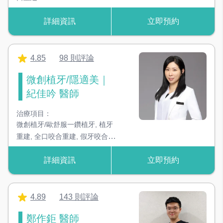
去除器械上細微死角的髒污
詳細資訊
立即預約
器械無菌管袋封口機
確保器械消毒後的無菌狀態
4.85
98 則評論
RO逆滲透治療用水設備
微創植牙/隱適美｜
高規格水質，治療過程更放心
紀佳吟 醫師
臭氧殺菌治療用水設備
治療項目：
高規格水質，治療過程更放心
微創植牙/歐舒服一鑽植牙
,
植牙
重建
,
全口咬合重建
,
假牙咬合重
美白噴砂機
建
,
甦骨粒微創補骨
,
微笑美學設
透過細小的研磨材料帶走牙齒的外因性色素
詳細資訊
立即預約
計/前牙美學
,
兒童早期矯正/兒童
隱適美矯正
,
戴蒙自鎖式矯正
,
牙
超音波洗牙機
齒冷光美白/噴砂美白
,
3D齒雕
,
活
利用超音波震盪原理，可去除大部份結石
髓保存術/根管治療
,
水雷射牙周
4.89
143 則評論
治療/抗生素牙周治療
,
顳顎關節
鄭作鉅 醫師
3D 電腦斷層掃描
障礙治療/咬合板
,
隱適美矯正