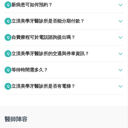
接受現金
讓任何有需求的患者，都能安心前來看診
新病患可如何預約？
Q
諮詢室
A
新病患可電話或網路預約。
立渼美學牙醫診所是否能分期付款？
Q
專屬諮詢室，安心了解療程細節
A
療程是階段性可分期付款 (如:矯正、植牙、活動假牙、假牙)，
看診投影幕
自費療程可於電話諮詢提出嗎？
Q
一次性治療項目沒有分期付款(如:水雷射、噴砂美白......)
看診時可以分散注意力，降低緊張感
A
所有自費療程需給醫師評估後才確定，無法電話內告知。
立渼美學牙醫診所的交通與停車資訊？
Q
電梯
於各樓層移動更方便，看診不麻煩
A
診所無附設停車位
等待時間需多久？
Q
空氣清淨機
A
現場等待的時間無法確定，需看現場狀況，必須現場等待。
維持最好的空氣品質，疫情期間看牙更放心
立渼美學牙醫診所是否有電梯？
Q
A
無
電視
候診不擔心無聊，配備電視放鬆心情
醫師陣容
飲水機
提供飲水設備，解決候診飲水需求