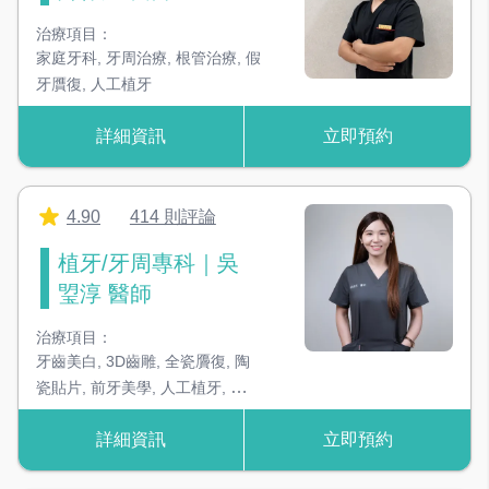
可呈現骨頭3D影像，提升手術成功率！
治療項目：
家庭牙科
,
牙周治療
,
根管治療
,
假
3D 數位X光機
牙贋復
,
人工植牙
基礎X光影像，是判斷蛀牙、牙周病重要依據
詳細資訊
立即預約
冷光美白機
加速美白藥劑的反應，達到美白效果
4.90
414 則評論
頭戴顯微鏡
可以看到細節部位，達到更好的治療成效
植牙/牙周專科｜吳
琞淳 醫師
數位口內掃描儀
快速掃苗牙齒型態，不需忍受印模不舒適感
治療項目：
牙齒美白
,
3D齒雕
,
全瓷贗復
,
陶
瓷貼片
,
前牙美學
,
人工植牙
,
牙周
治療
,
矯正協同
,
假牙贗復
,
全口重
詳細資訊
立即預約
建