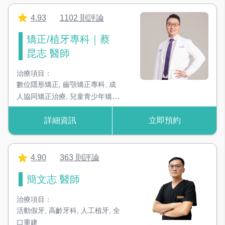
4.93
1102 則評論
刷牙區
設立刷牙區域，看診前需要刷牙使用
矯正/植牙專科｜蔡
昆志 醫師
技工室
技工結合診所，大幅縮短等候時間及治療次數
治療項目：
數位隱形矯正
,
齒顎矯正專科
,
成
人協同矯正治療
,
兒童青少年矯
獨立手術室
正
,
人工植牙專科
無菌、感染控制空間，增加手術成功率
詳細資訊
立即預約
＃設備類別
4.90
363 則評論
簡文志 醫師
器械消毒鍋
高溫高壓蒸氣滅菌鍋，確保器械安全性
治療項目：
活動假牙
,
高齡牙科
,
人工植牙
,
全
超音波洗淨機
口重建