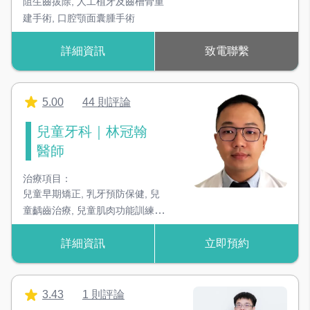
阻生齒拔除
,
人工植牙及齒槽骨重
建手術
,
口腔顎面囊腫手術
詳細資訊
致電聯繫
5.00
44 則評論
兒童牙科｜林冠翰
醫師
治療項目：
兒童早期矯正
,
乳牙預防保健
,
兒
童齲齒治療
,
兒童肌肉功能訓練
,
兒童行為引導
,
兒童舒眠鎮靜治
詳細資訊
立即預約
療
,
一般牙科
3.43
1 則評論