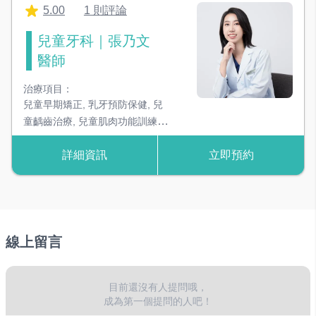
5.00
1 則評論
兒童牙科｜張乃文
醫師
治療項目：
兒童早期矯正
,
乳牙預防保健
,
兒
童齲齒治療
,
兒童肌肉功能訓練
,
兒童行為引導
,
兒童舒眠鎮靜治
詳細資訊
立即預約
療
,
一般牙科
線上留言
目前還沒有人提問哦，
成為第一個提問的人吧！