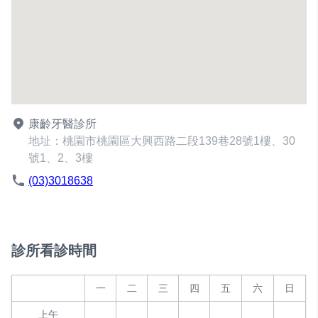
康齡牙醫診所
地址：桃園市桃園區大興西路二段139巷28號1樓、30
號1、2、3樓
(03)3018638
診所看診時間
一
二
三
四
五
六
日
上午