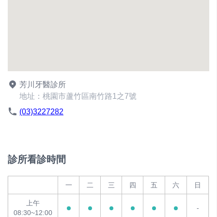
芳川牙醫診所
地址：桃園市蘆竹區南竹路1之7號
(03)3227282
診所看診時間
一
二
三
四
五
六
日
上午
-
08:30~12:00